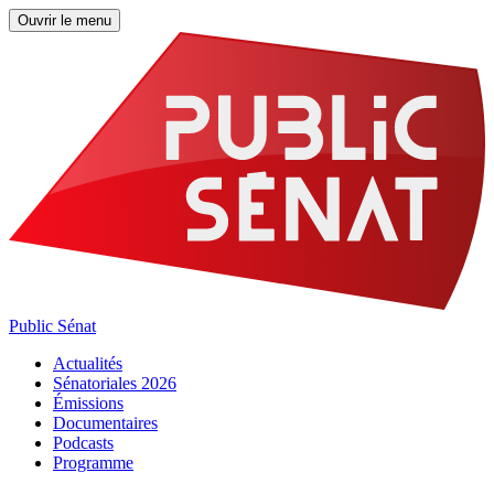
Ouvrir le menu
Public Sénat
Actualités
Sénatoriales 2026
Émissions
Documentaires
Podcasts
Programme