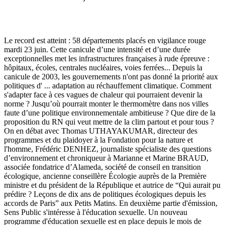
Le record est atteint : 58 départements placés en vigilance rouge
mardi 23 juin. Cette canicule d’une intensité et d’une durée
exceptionnelles met les infrastructures françaises à rude épreuve :
hôpitaux, écoles, centrales nucléaires, voies ferrées... Depuis la
canicule de 2003, les gouvernements n'ont pas donné la priorité aux
politiques d'
...
adaptation au réchauffement climatique. Comment
s'adapter face à ces vagues de chaleur qui pourraient devenir la
norme ? Jusqu’où pourrait monter le thermomètre dans nos villes
faute d’une politique environnementale ambitieuse ? Que dire de la
proposition du RN qui veut mettre de la clim partout et pour tous ?
On en débat avec Thomas UTHAYAKUMAR, directeur des
programmes et du plaidoyer à la Fondation pour la nature et
l'homme, Frédéric DENHEZ, journaliste spécialiste des questions
d’environnement et chroniqueur à Marianne et Marine BRAUD,
associée fondatrice d’Alameda, société de conseil en transition
écologique, ancienne conseillère Écologie auprès de la Première
ministre et du président de la République et autrice de “Qui aurait pu
prédire ? Leçons de dix ans de politiques écologiques depuis les
accords de Paris” aux Petits Matins. En deuxième partie d'émission,
Sens Public s'intéresse à l'éducation sexuelle. Un nouveau
programme d'éducation sexuelle est en place depuis le mois de