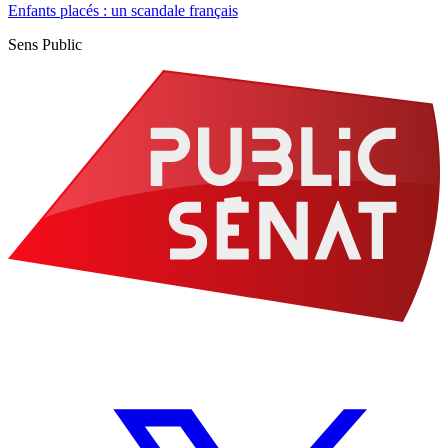
Enfants placés : un scandale français
Sens Public