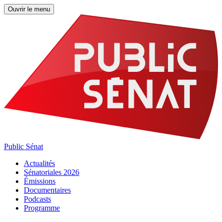
Ouvrir le menu
Public Sénat
Actualités
Sénatoriales 2026
Émissions
Documentaires
Podcasts
Programme