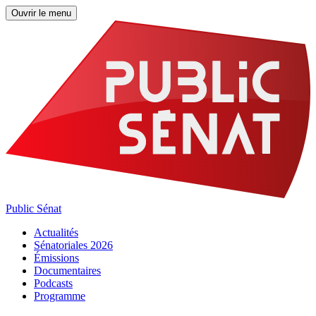
Ouvrir le menu
Public Sénat
Actualités
Sénatoriales 2026
Émissions
Documentaires
Podcasts
Programme