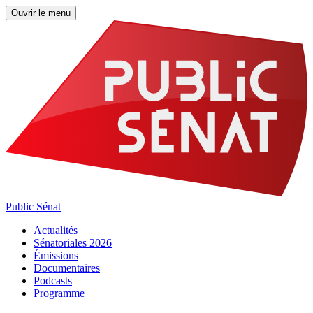
Ouvrir le menu
Public Sénat
Actualités
Sénatoriales 2026
Émissions
Documentaires
Podcasts
Programme