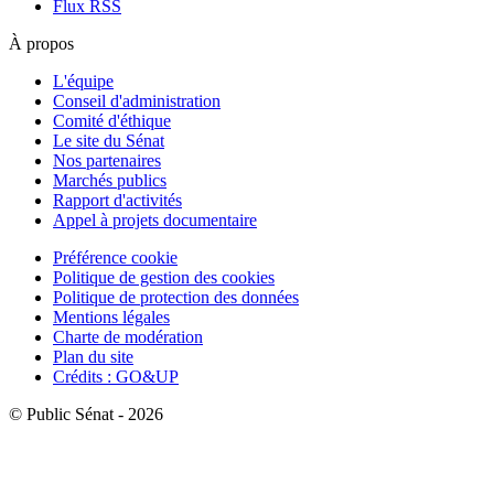
Flux RSS
À propos
L'équipe
Conseil d'administration
Comité d'éthique
Le site du Sénat
Nos partenaires
Marchés publics
Rapport d'activités
Appel à projets documentaire
Préférence cookie
Politique de gestion des cookies
Politique de protection des données
Mentions légales
Charte de modération
Plan du site
Crédits : GO&UP
© Public Sénat - 2026