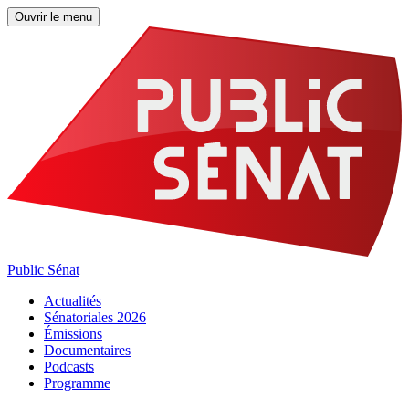
Ouvrir le menu
Public Sénat
Actualités
Sénatoriales 2026
Émissions
Documentaires
Podcasts
Programme