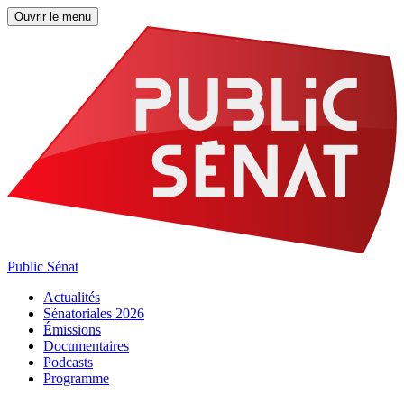
Ouvrir le menu
Public Sénat
Actualités
Sénatoriales 2026
Émissions
Documentaires
Podcasts
Programme