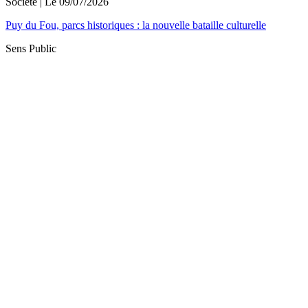
Société
| Le
09/07/2026
Puy du Fou, parcs historiques : la nouvelle bataille culturelle
Sens Public