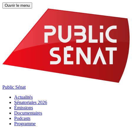
Ouvrir le menu
Public Sénat
Actualités
Sénatoriales 2026
Émissions
Documentaires
Podcasts
Programme