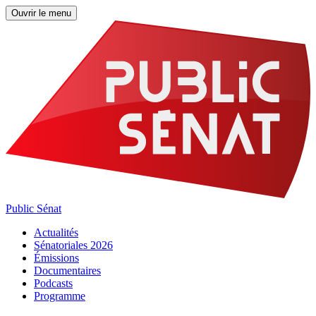
Ouvrir le menu
Public Sénat
Actualités
Sénatoriales 2026
Émissions
Documentaires
Podcasts
Programme