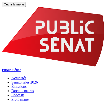
Ouvrir le menu
Public Sénat
Actualités
Sénatoriales 2026
Émissions
Documentaires
Podcasts
Programme