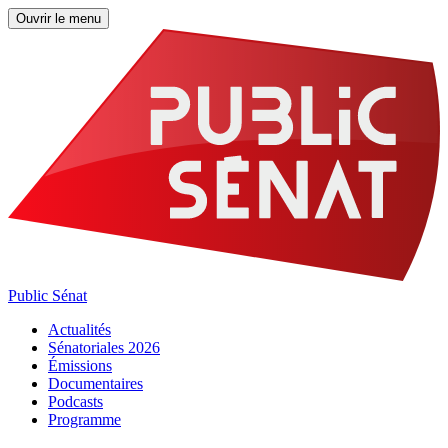
Ouvrir le menu
Public Sénat
Actualités
Sénatoriales 2026
Émissions
Documentaires
Podcasts
Programme