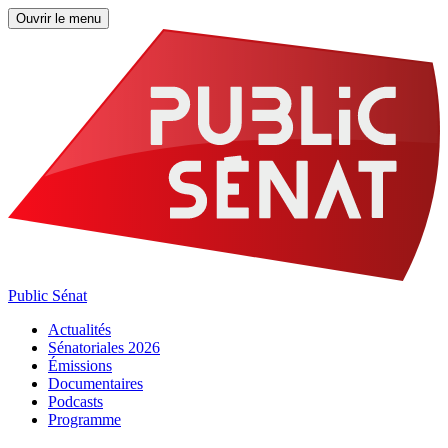
Ouvrir le menu
Public Sénat
Actualités
Sénatoriales 2026
Émissions
Documentaires
Podcasts
Programme