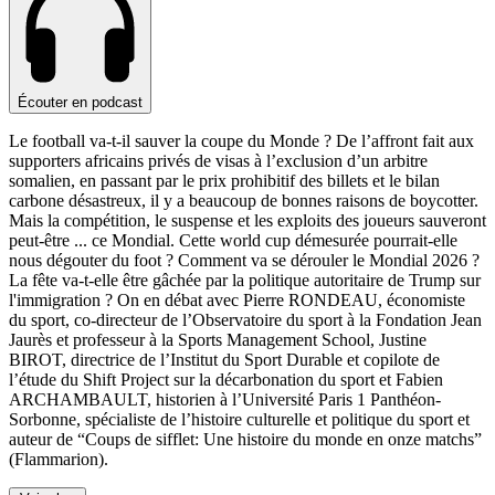
Écouter en podcast
Le football va-t-il sauver la coupe du Monde ? De l’affront fait aux
supporters africains privés de visas à l’exclusion d’un arbitre
somalien, en passant par le prix prohibitif des billets et le bilan
carbone désastreux, il y a beaucoup de bonnes raisons de boycotter.
Mais la compétition, le suspense et les exploits des joueurs sauveront
peut-être
...
ce Mondial. Cette world cup démesurée pourrait-elle
nous dégouter du foot ? Comment va se dérouler le Mondial 2026 ?
La fête va-t-elle être gâchée par la politique autoritaire de Trump sur
l'immigration ? On en débat avec Pierre RONDEAU, économiste
du sport, co-directeur de l’Observatoire du sport à la Fondation Jean
Jaurès et professeur à la Sports Management School, Justine
BIROT, directrice de l’Institut du Sport Durable et copilote de
l’étude du Shift Project sur la décarbonation du sport et Fabien
ARCHAMBAULT, historien à l’Université Paris 1 Panthéon-
Sorbonne, spécialiste de l’histoire culturelle et politique du sport et
auteur de “Coups de sifflet: Une histoire du monde en onze matchs”
(Flammarion).