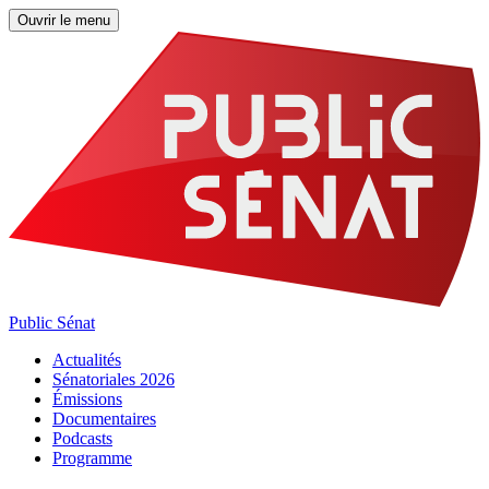
Ouvrir le menu
Public Sénat
Actualités
Sénatoriales 2026
Émissions
Documentaires
Podcasts
Programme