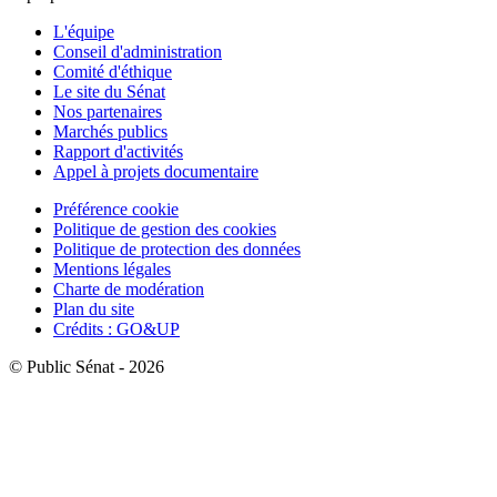
L'équipe
Conseil d'administration
Comité d'éthique
Le site du Sénat
Nos partenaires
Marchés publics
Rapport d'activités
Appel à projets documentaire
Préférence cookie
Politique de gestion des cookies
Politique de protection des données
Mentions légales
Charte de modération
Plan du site
Crédits : GO&UP
© Public Sénat - 2026