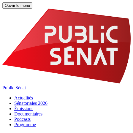
Ouvrir le menu
Public Sénat
Actualités
Sénatoriales 2026
Émissions
Documentaires
Podcasts
Programme