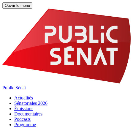
Ouvrir le menu
Public Sénat
Actualités
Sénatoriales 2026
Émissions
Documentaires
Podcasts
Programme