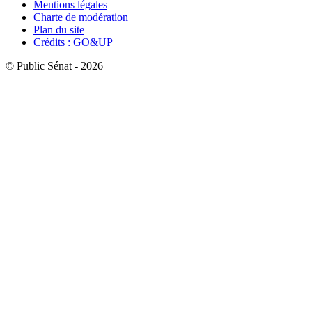
Mentions légales
Charte de modération
Plan du site
Crédits : GO&UP
© Public Sénat - 2026