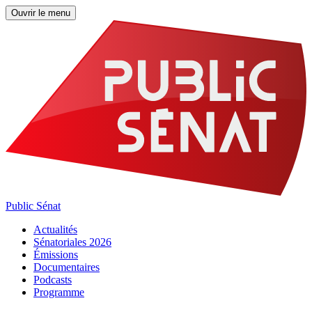
Ouvrir le menu
Public Sénat
Actualités
Sénatoriales 2026
Émissions
Documentaires
Podcasts
Programme