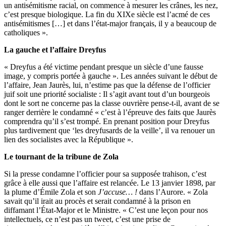
un antisémitisme racial, on commence à mesurer les crânes, les nez,
c’est presque biologique. La fin du XIXe siècle est l’acmé de ces
antisémitismes […] et dans l’état-major français, il y a beaucoup de
catholiques ».
La gauche et l’affaire Dreyfus
« Dreyfus a été victime pendant presque un siècle d’une fausse
image, y compris portée à gauche ». Les années suivant le début de
l’affaire, Jean Jaurès, lui, n’estime pas que la défense de l’officier
juif soit une priorité socialiste : Il s’agit avant tout d’un bourgeois
dont le sort ne concerne pas la classe ouvrière pense-t-il, avant de se
ranger derrière le condamné « c’est à l’épreuve des faits que Jaurès
comprendra qu’il s’est trompé. En prenant position pour Dreyfus
plus tardivement que ‘les dreyfusards de la veille’, il va renouer un
lien des socialistes avec la République ».
Le tournant de la tribune de Zola
Si la presse condamne l’officier pour sa supposée trahison, c’est
grâce à elle aussi que l’affaire est relancée. Le 13 janvier 1898, par
la plume d’Émile Zola et son
J’accuse… !
dans l’Aurore. « Zola
savait qu’il irait au procès et serait condamné à la prison en
diffamant l’État-Major et le Ministre. « C’est une leçon pour nos
intellectuels, ce n’est pas un tweet, c’est une prise de