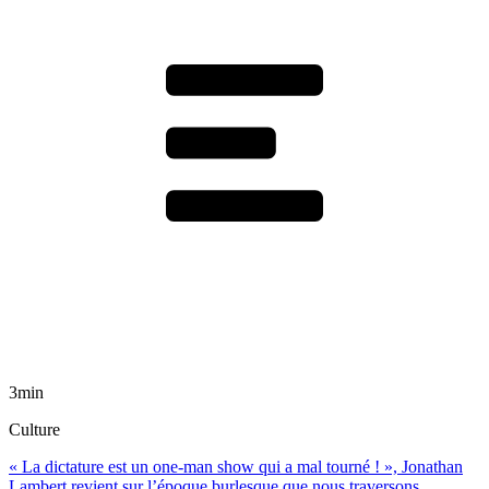
3min
Culture
« La dictature est un one-man show qui a mal tourné ! », Jonathan
Lambert revient sur l’époque burlesque que nous traversons