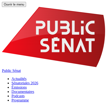
Ouvrir le menu
Public Sénat
Actualités
Sénatoriales 2026
Émissions
Documentaires
Podcasts
Programme