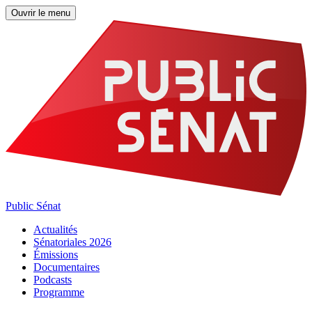
Ouvrir le menu
Public Sénat
Actualités
Sénatoriales 2026
Émissions
Documentaires
Podcasts
Programme