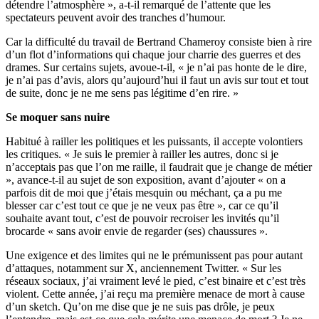
détendre l’atmosphère », a-t-il remarqué de l’attente que les
spectateurs peuvent avoir des tranches d’humour.
Car la difficulté du travail de Bertrand Chameroy consiste bien à rire
d’un flot d’informations qui chaque jour charrie des guerres et des
drames. Sur certains sujets, avoue-t-il, « je n’ai pas honte de le dire,
je n’ai pas d’avis, alors qu’aujourd’hui il faut un avis sur tout et tout
de suite, donc je ne me sens pas légitime d’en rire. »
Se moquer sans nuire
Habitué à railler les politiques et les puissants, il accepte volontiers
les critiques. « Je suis le premier à railler les autres, donc si je
n’acceptais pas que l’on me raille, il faudrait que je change de métier
», avance-t-il au sujet de son exposition, avant d’ajouter « on a
parfois dit de moi que j’étais mesquin ou méchant, ça a pu me
blesser car c’est tout ce que je ne veux pas être », car ce qu’il
souhaite avant tout, c’est de pouvoir recroiser les invités qu’il
brocarde « sans avoir envie de regarder (ses) chaussures ».
Une exigence et des limites qui ne le prémunissent pas pour autant
d’attaques, notamment sur X, anciennement Twitter. « Sur les
réseaux sociaux, j’ai vraiment levé le pied, c’est binaire et c’est très
violent. Cette année, j’ai reçu ma première menace de mort à cause
d’un sketch. Qu’on me dise que je ne suis pas drôle, je peux