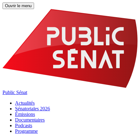
Ouvrir le menu
Public Sénat
Actualités
Sénatoriales 2026
Émissions
Documentaires
Podcasts
Programme