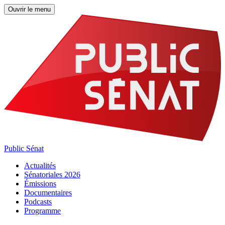
Ouvrir le menu
Public Sénat
Actualités
Sénatoriales 2026
Émissions
Documentaires
Podcasts
Programme