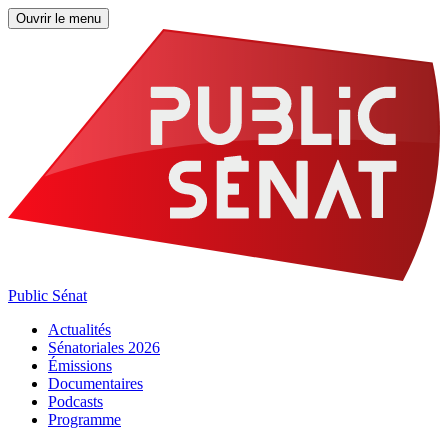
Ouvrir le menu
Public Sénat
Actualités
Sénatoriales 2026
Émissions
Documentaires
Podcasts
Programme