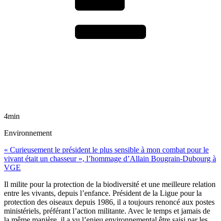
4min
Environnement
« Curieusement le président le plus sensible à mon combat pour le
vivant était un chasseur », l’hommage d’Allain Bougrain-Dubourg à
VGE
Il milite pour la protection de la biodiversité et une meilleure relation
entre les vivants, depuis l’enfance. Président de la Ligue pour la
protection des oiseaux depuis 1986, il a toujours renoncé aux postes
ministériels, préférant l’action militante. Avec le temps et jamais de
la même manière, il a vu l’enjeu environnemental être saisi par les