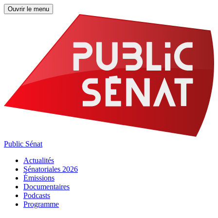
Ouvrir le menu
Public Sénat
Actualités
Sénatoriales 2026
Émissions
Documentaires
Podcasts
Programme