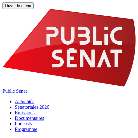
Ouvrir le menu
Public Sénat
Actualités
Sénatoriales 2026
Émissions
Documentaires
Podcasts
Programme