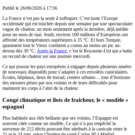
Publié le
26/06/2026 à 17:56
La France n’est pas la seule à suffoquer. C’est toute l’Europe
occidentale qui est touchée depuis une semaine par une spectaculaire
vague de chaleur, un mois seulement après la dernière, déjà inédite
pour un mois de mai. Jeudi, environ 100 millions d’Européens ont
affronté des températures supérieures à 35 °C. Et hors Turquie,
quasiment tout le Vieux continent a connu au moins un pic au-
dessus des 30 °C.
Après la France
, c’est le Royaume-Uni qui a battu
un record de chaleur sur une journée mercredi.
Ce qui pousse les pays européens à engager depuis plusieurs années
de nouveaux dispositifs pour s’adapter à ces envolées caniculaires.
Écoles, hôpitaux, lieux de travail, centres urbains… tour d’horizons
des mesures prises par nos voisins et de leurs difficultés pour
maintenir les corps à l’abri de la chaleur.
Congé climatique et îlots de fraîcheur, le « modèle »
espagnol
Plus habituée aux étés brûlants que ses voisins, l’Espagne est
souvent citée comme un modèle. Ce qui n’a pas empêché la
survenue de 212 décès pouvant être attribués à la canicule entre le
21 et le 24 juin, selon l’Institut de santé Carlos III à Madrid.