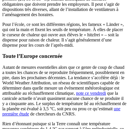
obligatoires que doivent prendre les employeurs. Il peut s’agir de
dispositions très diverses, allant de l’installation de ventilateurs à
l’aménagement des horaires.
Pour l’école, ce sont les différentes régions, les fameux « Länder »,
qui ont la main et fixent les seuils de température. À elles de placer
le curseur de chaleur qui ouvre aux élèves le « hitzfrei » – soit la
dispense pour raison de chaleur. Il s’agit généralement d’une
dispense pour les cours de l’après-midi.
Toute l’Europe concernée
Autant de mesures essentielles alors que ce genre de coup de chaud
a toutes les chances de se reproduire fréquemment, possiblement en
pire, dans les prochaines décennies. La tendance s’accélère déjà : le
World Weather Attribution, un réseau de scientifiques capable de
déterminer dans quelle mesure un événement météorologique est
attribuable au réchauffement climatique,
note ce vendredi
que la
canicule actuelle n’avait quasiment aucune chance de se produire il
y a cinquante ans. Le surplus de température lié au réchauffement de
la planète est évalué à 3,5 °C, soit peu ou prou ce qu’estimait
une
première étude
de chercheurs du CNRS.
Rien d’étonnant puisque si la Terre connaît une température
moyenne supérieure de 1,4 °C par rapport à l’ère préindustrielle, ce