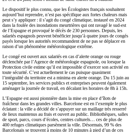
Le dispositif le plus connu, que les Écologistes français souhaitent
aujourd’hui reprendre, n’est pas spécifique aux fortes chaleurs mais
peut s’y appliquer : il s’agit du congé climatique, instauré en 2024
dans la foulée des inondations meurtrières qui ont ravagé le sud-est
de l’Espagne et provoqué le décès de 230 personnes. Depuis, les
salariés espagnols peuvent bénéficier jusqu’à quatre jours de congés
payés lorsque les autorités recommandent de ne pas se déplacer en
raison d’un phénomène météorologique extrême.
Le congé est ouvert aux salariés en cas d’alerte orange ou rouge
déclenchée par l’Agence de météorologie espagnole, ou lorsque la
Protection civile estime qu’il est impossible d’exercer son activité en
toute sécurité. C’est actuellement le cas puisque quasiment
l’intégralité du territoire est a minima en alerte orange. Du 15 juin au
15 septembre, les services publics et entreprises peuvent également
aménager la journée de travail, en décalant les horaires de 8h à 15h.
L’Espagne est aussi pionnière dans la mise en place d’îlots de
fraîcheur dans les grandes villes. Barcelone est en l’exemple le plus
éclatant : la ville a décidé de s’appuyer sur un maillage très resserré
de lieux maintenus au frais et ouvert au public. Bibliothèques, salles
de sport, parcs, cours d’écoles, centres culturels… ces de plus de
400 refuges climatiques parsèment la ville. Désormais, 99 % des
Barcelonais se trouvent à moins de 10 minutes à pied d’un de ces