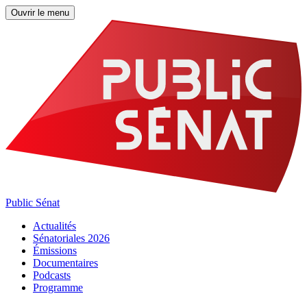
Ouvrir le menu
Public Sénat
Actualités
Sénatoriales 2026
Émissions
Documentaires
Podcasts
Programme