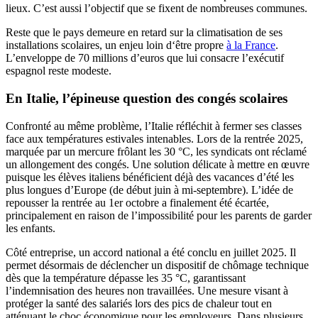
lieux. C’est aussi l’objectif que se fixent de nombreuses communes.
Reste que le pays demeure en retard sur la climatisation de ses
installations scolaires, un enjeu loin d‘être propre
à la France
.
L’enveloppe de 70 millions d’euros que lui consacre l’exécutif
espagnol reste modeste.
En Italie, l’épineuse question des congés scolaires
Confronté au même problème, l’Italie réfléchit à fermer ses classes
face aux températures estivales intenables. Lors de la rentrée 2025,
marquée par un mercure frôlant les 30 °C, les syndicats ont réclamé
un allongement des congés. Une solution délicate à mettre en œuvre
puisque les élèves italiens bénéficient déjà des vacances d’été les
plus longues d’Europe (de début juin à mi-septembre). L’idée de
repousser la rentrée au 1er octobre a finalement été écartée,
principalement en raison de l’impossibilité pour les parents de garder
les enfants.
Côté entreprise, un accord national a été conclu en juillet 2025. Il
permet désormais de déclencher un dispositif de chômage technique
dès que la température dépasse les 35 °C, garantissant
l’indemnisation des heures non travaillées. Une mesure visant à
protéger la santé des salariés lors des pics de chaleur tout en
atténuant le choc économique pour les employeurs. Dans plusieurs