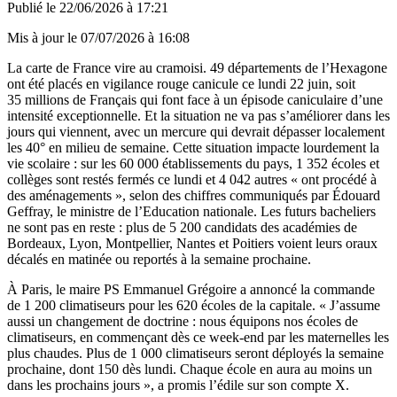
Publié le
22/06/2026 à 17:21
Mis à jour le
07/07/2026 à 16:08
La carte de France vire au cramoisi. 49 départements de l’Hexagone
ont été placés en vigilance rouge canicule ce lundi 22 juin, soit
35 millions de Français qui font face à un épisode caniculaire d’une
intensité exceptionnelle. Et la situation ne va pas s’améliorer dans les
jours qui viennent, avec un mercure qui devrait dépasser localement
les 40° en milieu de semaine. Cette situation impacte lourdement la
vie scolaire : sur les 60 000 établissements du pays, 1 352 écoles et
collèges sont restés fermés ce lundi et 4 042 autres « ont procédé à
des aménagements », selon des chiffres communiqués par Édouard
Geffray, le ministre de l’Education nationale. Les futurs bacheliers
ne sont pas en reste : plus de 5 200 candidats des académies de
Bordeaux, Lyon, Montpellier, Nantes et Poitiers voient leurs oraux
décalés en matinée ou reportés à la semaine prochaine.
À Paris, le maire PS Emmanuel Grégoire a annoncé la commande
de 1 200 climatiseurs pour les 620 écoles de la capitale. « J’assume
aussi un changement de doctrine : nous équipons nos écoles de
climatiseurs, en commençant dès ce week-end par les maternelles les
plus chaudes. Plus de 1 000 climatiseurs seront déployés la semaine
prochaine, dont 150 dès lundi. Chaque école en aura au moins un
dans les prochains jours », a promis l’édile sur son compte X.