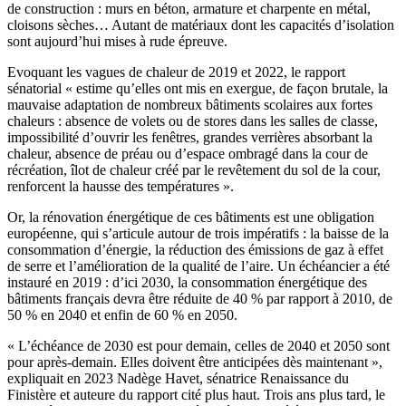
de construction : murs en béton, armature et charpente en métal,
cloisons sèches… Autant de matériaux dont les capacités d’isolation
sont aujourd’hui mises à rude épreuve.
Evoquant les vagues de chaleur de 2019 et 2022, le rapport
sénatorial « estime qu’elles ont mis en exergue, de façon brutale, la
mauvaise adaptation de nombreux bâtiments scolaires aux fortes
chaleurs : absence de volets ou de stores dans les salles de classe,
impossibilité d’ouvrir les fenêtres, grandes verrières absorbant la
chaleur, absence de préau ou d’espace ombragé dans la cour de
récréation, îlot de chaleur créé par le revêtement du sol de la cour,
renforcent la hausse des températures ».
Or, la rénovation énergétique de ces bâtiments est une obligation
européenne, qui s’articule autour de trois impératifs : la baisse de la
consommation d’énergie, la réduction des émissions de gaz à effet
de serre et l’amélioration de la qualité de l’aire. Un échéancier a été
instauré en 2019 : d’ici 2030, la consommation énergétique des
bâtiments français devra être réduite de 40 % par rapport à 2010, de
50 % en 2040 et enfin de 60 % en 2050.
« L’échéance de 2030 est pour demain, celles de 2040 et 2050 sont
pour après-demain. Elles doivent être anticipées dès maintenant »,
expliquait en 2023 Nadège Havet, sénatrice Renaissance du
Finistère et auteure du rapport cité plus haut. Trois ans plus tard, le