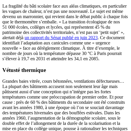
La fragilité du bâti scolaire face aux aléas climatiques, en particulier
les vagues de chaleur, n’est pas une nouveauté. Le sujet est même
devenu un marronnier, qui revient dans le débat public à chaque fois
que le thermomètre s’emballe. « La transition écologique de nos
51 000 écoles, collèges et lycées, qui représentent 45 % du
patrimoine des collectivités territoriales, n’est pas un ‘petit sujet’ »,
alertait déjà
un rapport du Sénat publié en juin 2023
. Ce document
identifiait l’adaptation aux canicules comme une « urgence
nouvelle » face au dérèglement climatique. À titre d’exemple, le
nombre de jours où la température dépasse 30 °C à Paris pourrait
s’élever à 19,7 en 2031 et atteindre les 34,1 en 2085.
Vétusté thermique
Grandes baies vitrée, cours bétonnées, ventilations défectueuses…
La plupart des bâtiments accusent non seulement leur âge mais
pâtissent aussi d’une conception qui n’intègre pas les fortes
températures comme une préoccupation de premier ordre. Et pour
cause : près de 60 % des bâtiments du secondaire ont été construits
avant les années 1980, à une époque où l’on se souciait davantage
des températures hivernales que des bouffées estivales. Dans les
années 1960, l’augmentation de la démographie scolaire, sous le
double effet de l’allongement de la durée de la scolarisation et la
mise en place du collège unique, pousse à rationaliser les techniques