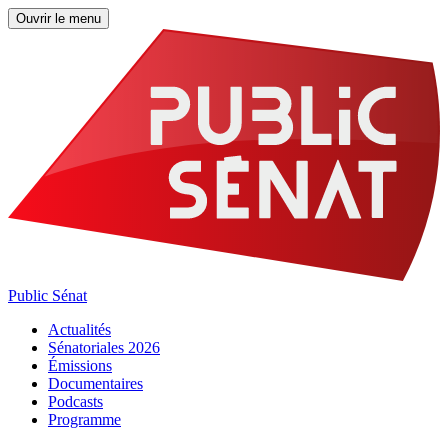
Ouvrir le menu
Public Sénat
Actualités
Sénatoriales 2026
Émissions
Documentaires
Podcasts
Programme