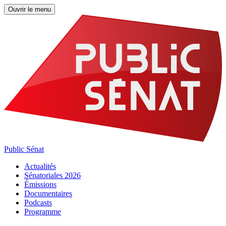
Ouvrir le menu
Public Sénat
Actualités
Sénatoriales 2026
Émissions
Documentaires
Podcasts
Programme