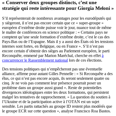
« Conserver deux groupes distincts, c’est une
stratégie qui reste intéressante pour Giorgia Meloni »
S’il représenterait de nombreux avantages pour les eurodéputés qui
y siègeront, il n’est pas encore certain que ce « super-groupe »
européen d’extrême droite puisse voir le jour, nuance tout de même
le maître de conférences en science politique : « Certains pays ne
comptent qu’une seule formation d’extrême droite, c’est le cas des
Pays-Bas ou de l’Espagne. Mais il y a aussi des États où les tensions
internes sont fortes, en Belgique, ou en France ». S’il n’est pas
encore certain d’obtenir des sièges au Parlement européen, le parti
Reconquête, emmené par Marion Maréchal, cherche en effet
à
concurrencer le Rassemblement national
lors de ces élections.
Des tensions politiques qui n’empêcheront pas une éventuelle
alliance, affirme pour autant Gilles Pennelle : « Si Reconquête a des
élus, ce qui n’est pas encore acquis, ils seront seulement quatre ou
cinq. Je ne vois pas comment leur présence pourrait poser un
problème dans un groupe aussi grand ». Reste de potentielles
divergences idéologiques entre les deux formations, qui persistent
malgré les tentatives de rapprochement. « La question du soutien à
l’Ukraine et de la participation active à l’OTAN est un sujet
sensible. Les partis rattachés au groupe ID restent plus modérés que
le groupe ECR sur cette question », analyse Francisco Roa Bastos.