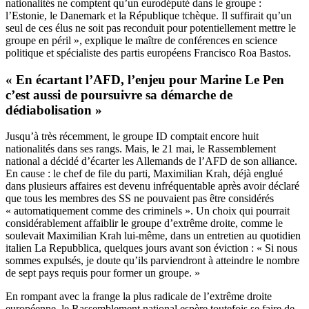
nationalités ne comptent qu’un eurodéputé dans le groupe :
l’Estonie, le Danemark et la République tchèque. Il suffirait qu’un
seul de ces élus ne soit pas reconduit pour potentiellement mettre le
groupe en péril », explique le maître de conférences en science
politique et spécialiste des partis européens Francisco Roa Bastos.
« En écartant l’AFD, l’enjeu pour Marine Le Pen
c’est aussi de poursuivre sa démarche de
dédiabolisation »
Jusqu’à très récemment, le groupe ID comptait encore huit
nationalités dans ses rangs. Mais, le 21 mai, le Rassemblement
national a décidé d’écarter les Allemands de l’AFD de son alliance.
En cause : le chef de file du parti, Maximilian Krah, déjà englué
dans plusieurs affaires est devenu infréquentable après avoir déclaré
que tous les membres des SS ne pouvaient pas être considérés
« automatiquement comme des criminels ». Un choix qui pourrait
considérablement affaiblir le groupe d’extrême droite, comme le
soulevait Maximilian Krah lui-même, dans un entretien au quotidien
italien La Repubblica, quelques jours avant son éviction : « Si nous
sommes expulsés, je doute qu’ils parviendront à atteindre le nombre
de sept pays requis pour former un groupe. »
En rompant avec la frange la plus radicale de l’extrême droite
européenne, le Rassemblement national espère toutefois se faire de