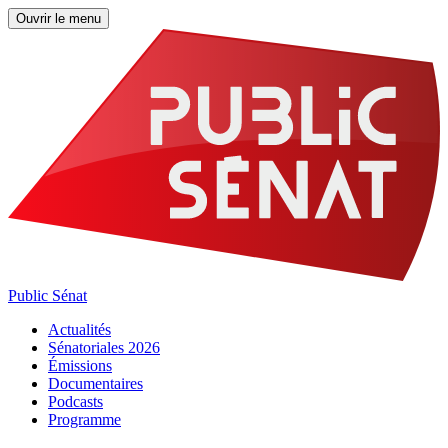
Ouvrir le menu
Public Sénat
Actualités
Sénatoriales 2026
Émissions
Documentaires
Podcasts
Programme