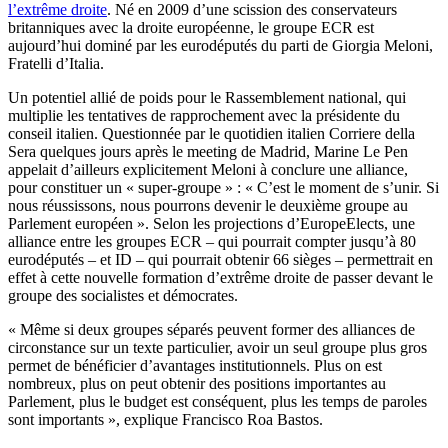
l’extrême droite
. Né en 2009 d’une scission des conservateurs
britanniques avec la droite européenne, le groupe ECR est
aujourd’hui dominé par les eurodéputés du parti de Giorgia Meloni,
Fratelli d’Italia.
Un potentiel allié de poids pour le Rassemblement national, qui
multiplie les tentatives de rapprochement avec la présidente du
conseil italien. Questionnée par le quotidien italien Corriere della
Sera quelques jours après le meeting de Madrid, Marine Le Pen
appelait d’ailleurs explicitement Meloni à conclure une alliance,
pour constituer un « super-groupe » : « C’est le moment de s’unir. Si
nous réussissons, nous pourrons devenir le deuxième groupe au
Parlement européen ». Selon les projections d’EuropeElects, une
alliance entre les groupes ECR – qui pourrait compter jusqu’à 80
eurodéputés – et ID – qui pourrait obtenir 66 sièges – permettrait en
effet à cette nouvelle formation d’extrême droite de passer devant le
groupe des socialistes et démocrates.
« Même si deux groupes séparés peuvent former des alliances de
circonstance sur un texte particulier, avoir un seul groupe plus gros
permet de bénéficier d’avantages institutionnels. Plus on est
nombreux, plus on peut obtenir des positions importantes au
Parlement, plus le budget est conséquent, plus les temps de paroles
sont importants », explique Francisco Roa Bastos.