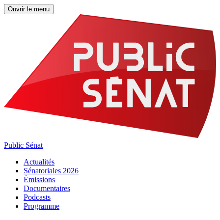
Ouvrir le menu
Public Sénat
Actualités
Sénatoriales 2026
Émissions
Documentaires
Podcasts
Programme