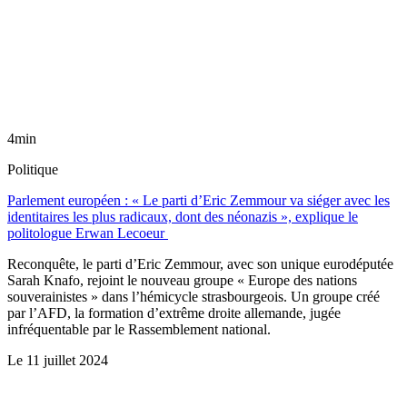
4min
Politique
Parlement européen : « Le parti d’Eric Zemmour va siéger avec les
identitaires les plus radicaux, dont des néonazis », explique le
politologue Erwan Lecoeur
Reconquête, le parti d’Eric Zemmour, avec son unique eurodéputée
Sarah Knafo, rejoint le nouveau groupe « Europe des nations
souverainistes » dans l’hémicycle strasbourgeois. Un groupe créé
par l’AFD, la formation d’extrême droite allemande, jugée
infréquentable par le Rassemblement national.
Le
11 juillet 2024