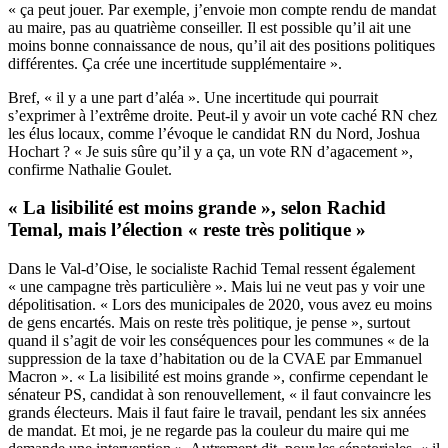
« ça peut jouer. Par exemple, j’envoie mon compte rendu de mandat
au maire, pas au quatrième conseiller. Il est possible qu’il ait une
moins bonne connaissance de nous, qu’il ait des positions politiques
différentes. Ça crée une incertitude supplémentaire ».
Bref, « il y a une part d’aléa ». Une incertitude qui pourrait
s’exprimer à l’extrême droite. Peut-il y avoir un vote caché RN chez
les élus locaux, comme l’évoque le candidat RN du Nord, Joshua
Hochart ? « Je suis sûre qu’il y a ça, un vote RN d’agacement »,
confirme Nathalie Goulet.
« La lisibilité est moins grande », selon Rachid
Temal, mais l’élection « reste très politique »
Dans le Val-d’Oise, le socialiste Rachid Temal ressent également
« une campagne très particulière ». Mais lui ne veut pas y voir une
dépolitisation. « Lors des municipales de 2020, vous avez eu moins
de gens encartés. Mais on reste très politique, je pense », surtout
quand il s’agit de voir les conséquences pour les communes « de la
suppression de la taxe d’habitation ou de la CVAE par Emmanuel
Macron ». « La lisibilité est moins grande », confirme cependant le
sénateur PS, candidat à son renouvellement, « il faut convaincre les
grands électeurs. Mais il faut faire le travail, pendant les six années
de mandat. Et moi, je ne regarde pas la couleur du maire qui me