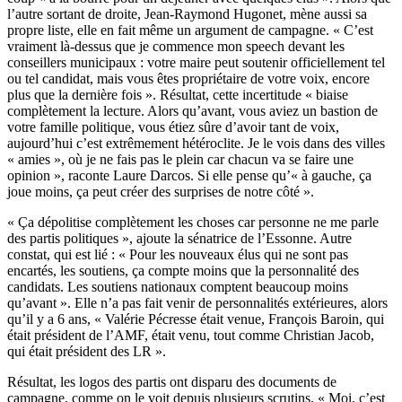
l’autre sortant de droite, Jean-Raymond Hugonet, mène aussi sa
propre liste, elle en fait même un argument de campagne. « C’est
vraiment là-dessus que je commence mon speech devant les
conseillers municipaux : votre maire peut soutenir officiellement tel
ou tel candidat, mais vous êtes propriétaire de votre voix, encore
plus que la dernière fois ». Résultat, cette incertitude « biaise
complètement la lecture. Alors qu’avant, vous aviez un bastion de
votre famille politique, vous étiez sûre d’avoir tant de voix,
aujourd’hui c’est extrêmement hétéroclite. Je le vois dans des villes
« amies », où je ne fais pas le plein car chacun va se faire une
opinion », raconte Laure Darcos. Si elle pense qu’« à gauche, ça
joue moins, ça peut créer des surprises de notre côté ».
« Ça dépolitise complètement les choses car personne ne me parle
des partis politiques », ajoute la sénatrice de l’Essonne. Autre
constat, qui est lié : « Pour les nouveaux élus qui ne sont pas
encartés, les soutiens, ça compte moins que la personnalité des
candidats. Les soutiens nationaux comptent beaucoup moins
qu’avant ». Elle n’a pas fait venir de personnalités extérieures, alors
qu’il y a 6 ans, « Valérie Pécresse était venue, François Baroin, qui
était président de l’AMF, était venu, tout comme Christian Jacob,
qui était président des LR ».
Résultat, les logos des partis ont disparu des documents de
campagne, comme on le voit depuis plusieurs scrutins. « Moi, c’est