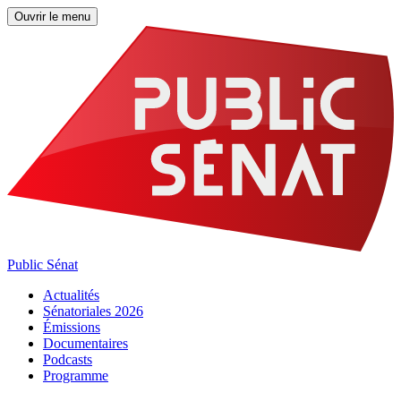
Ouvrir le menu
Public Sénat
Actualités
Sénatoriales 2026
Émissions
Documentaires
Podcasts
Programme