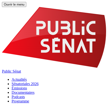
Ouvrir le menu
Public Sénat
Actualités
Sénatoriales 2026
Émissions
Documentaires
Podcasts
Programme