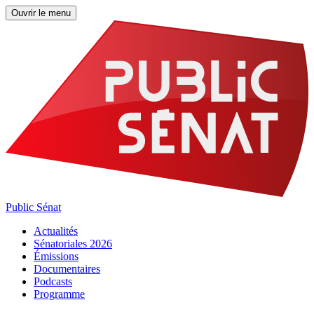
Ouvrir le menu
Public Sénat
Actualités
Sénatoriales 2026
Émissions
Documentaires
Podcasts
Programme