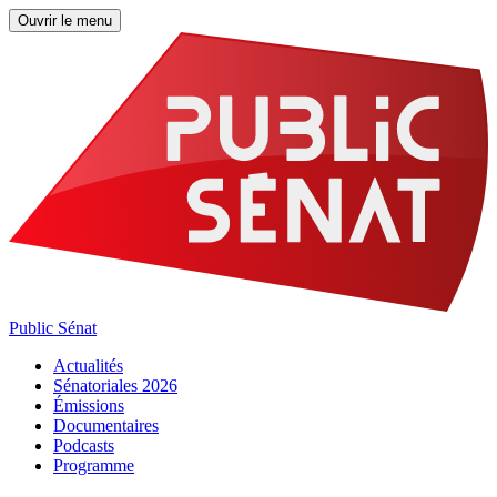
Ouvrir le menu
Public Sénat
Actualités
Sénatoriales 2026
Émissions
Documentaires
Podcasts
Programme