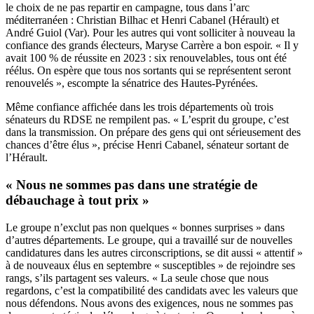
le choix de ne pas repartir en campagne, tous dans l’arc
méditerranéen : Christian Bilhac et Henri Cabanel (Hérault) et
André Guiol (Var). Pour les autres qui vont solliciter à nouveau la
confiance des grands électeurs, Maryse Carrère a bon espoir. « Il y
avait 100 % de réussite en 2023 : six renouvelables, tous ont été
réélus. On espère que tous nos sortants qui se représentent seront
renouvelés », escompte la sénatrice des Hautes-Pyrénées.
Même confiance affichée dans les trois départements où trois
sénateurs du RDSE ne rempilent pas. « L’esprit du groupe, c’est
dans la transmission. On prépare des gens qui ont sérieusement des
chances d’être élus », précise Henri Cabanel, sénateur sortant de
l’Hérault.
« Nous ne sommes pas dans une stratégie de
débauchage à tout prix »
Le groupe n’exclut pas non quelques « bonnes surprises » dans
d’autres départements. Le groupe, qui a travaillé sur de nouvelles
candidatures dans les autres circonscriptions, se dit aussi « attentif »
à de nouveaux élus en septembre « susceptibles » de rejoindre ses
rangs, s’ils partagent ses valeurs. « La seule chose que nous
regardons, c’est la compatibilité des candidats avec les valeurs que
nous défendons. Nous avons des exigences, nous ne sommes pas