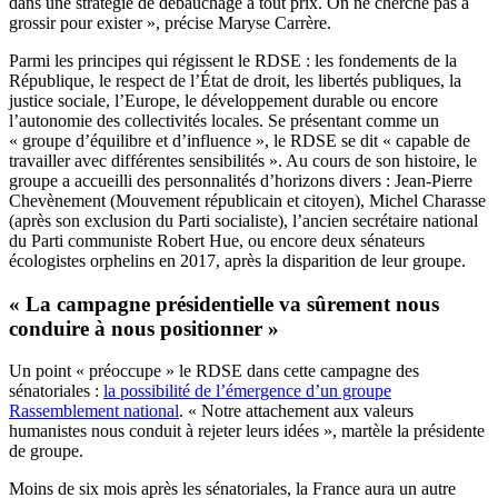
dans une stratégie de débauchage à tout prix. On ne cherche pas à
grossir pour exister », précise Maryse Carrère.
Parmi les principes qui régissent le RDSE : les fondements de la
République, le respect de l’État de droit, les libertés publiques, la
justice sociale, l’Europe, le développement durable ou encore
l’autonomie des collectivités locales. Se présentant comme un
« groupe d’équilibre et d’influence », le RDSE se dit « capable de
travailler avec différentes sensibilités ». Au cours de son histoire, le
groupe a accueilli des personnalités d’horizons divers : Jean-Pierre
Chevènement (Mouvement républicain et citoyen), Michel Charasse
(après son exclusion du Parti socialiste), l’ancien secrétaire national
du Parti communiste Robert Hue, ou encore deux sénateurs
écologistes orphelins en 2017, après la disparition de leur groupe.
« La campagne présidentielle va sûrement nous
conduire à nous positionner »
Un point « préoccupe » le RDSE dans cette campagne des
sénatoriales :
la possibilité de l’émergence d’un groupe
Rassemblement national
. « Notre attachement aux valeurs
humanistes nous conduit à rejeter leurs idées », martèle la présidente
de groupe.
Moins de six mois après les sénatoriales, la France aura un autre