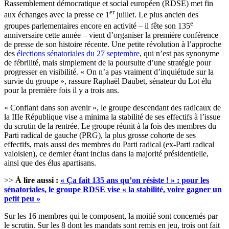
Rassemblement démocratique et social européen (RDSE) met fin
er
aux échanges avec la presse ce 1
juillet. Le plus ancien des
e
groupes parlementaires encore en activité – il fête son 135
anniversaire cette année – vient d’organiser la première conférence
de presse de son histoire récente. Une petite révolution à l’approche
des
élections sénatoriales du 27 septembre
, qui n’est pas synonyme
de fébrilité, mais simplement de la poursuite d’une stratégie pour
progresser en visibilité. « On n’a pas vraiment d’inquiétude sur la
survie du groupe », rassure Raphaël Daubet, sénateur du Lot élu
pour la première fois il y a trois ans.
« Confiant dans son avenir », le groupe descendant des radicaux de
la IIIe République vise a minima la stabilité de ses effectifs à l’issue
du scrutin de la rentrée. Le groupe réunit à la fois des membres du
Parti radical de gauche (PRG), la plus grosse cohorte de ses
effectifs, mais aussi des membres du Parti radical (ex-Parti radical
valoisien), ce dernier étant inclus dans la majorité présidentielle,
ainsi que des élus apartisans.
>>
À lire aussi :
« Ça fait 135 ans qu’on résiste ! » : pour les
sénatoriales, le groupe RDSE vise « la stabilité, voire gagner un
petit peu »
Sur les 16 membres qui le composent, la moitié sont concernés par
le scrutin. Sur les 8 dont les mandats sont remis en jeu, trois ont fait