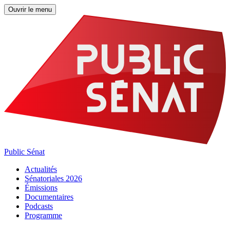
Ouvrir le menu
Public Sénat
Actualités
Sénatoriales 2026
Émissions
Documentaires
Podcasts
Programme