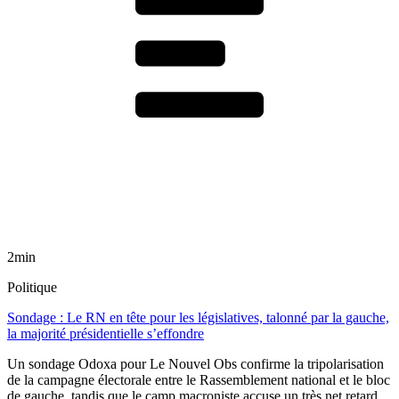
2min
Politique
Sondage : Le RN en tête pour les législatives, talonné par la gauche,
la majorité présidentielle s’effondre
Un sondage Odoxa pour Le Nouvel Obs confirme la tripolarisation
de la campagne électorale entre le Rassemblement national et le bloc
de gauche, tandis que le camp macroniste accuse un très net retard.