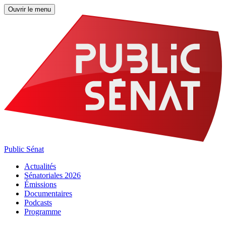
Ouvrir le menu
Public Sénat
Actualités
Sénatoriales 2026
Émissions
Documentaires
Podcasts
Programme