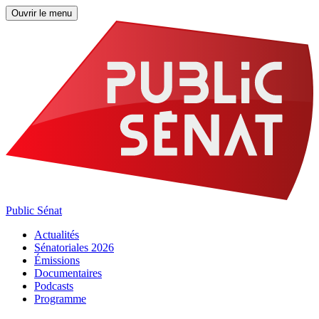
Ouvrir le menu
Public Sénat
Actualités
Sénatoriales 2026
Émissions
Documentaires
Podcasts
Programme