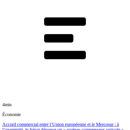
4min
Économie
Accord commercial entre l’Union européenne et le Mercosur : à
l’unanimité, le Sénat dénonce un « rouleau compresseur agricole »