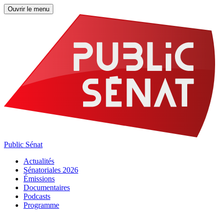
Ouvrir le menu
Public Sénat
Actualités
Sénatoriales 2026
Émissions
Documentaires
Podcasts
Programme