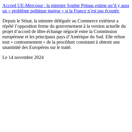
Accord UE-Mercosur : la ministre Sophie Primas estime qu’il y aura
un « problème politique majeur » si la France n’est pas écoutée
Depuis le Sénat, la ministre déléguée au Commerce extérieur a
répété l’opposition ferme du gouvernement à la version actuelle du
projet d’accord de libre-échange négocié entre la Commission
européenne et les principaux pays d’Amérique du Sud. Elle refuse
tout « contournement » de la procédure consistant à obtenir une
unanimité des Européens sur le traité.
Le
14 novembre 2024