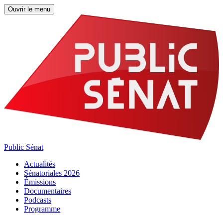
Ouvrir le menu
Public Sénat
Actualités
Sénatoriales 2026
Émissions
Documentaires
Podcasts
Programme