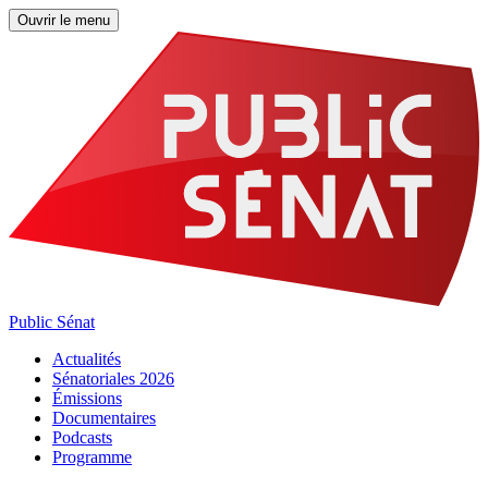
Ouvrir le menu
Public Sénat
Actualités
Sénatoriales 2026
Émissions
Documentaires
Podcasts
Programme