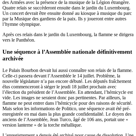
des Armées avec la présence de la musique de la Légion étrangère.
Quatre relais se succèderont ensuite dans le jardin du Luxembourg.
Un concert devrait être ensuite donné au kiosque à musique du parc
par la Musique des gardiens de la paix. Ils y joueront entre autres
l’hymne olympique.
Après ces relais dans le jardin du Luxembourg, la flamme se dirigera
vers le Panthéon.
Une séquence à l’Assemblée nationale définitivement
archivée
Le Palais Bourbon devait lui aussi connaître son relais de la flamme.
Celle-ci passera devant l’Assemblée le 14 juillet. Problème, la
nouvelle législature n’a pas encore débuté. Les députés fraîchement
élus commenceront à siéger le jeudi 18 juillet prochain avec
l’élection du président de l’Assemblée. En attendant, l’hémicycle est
vide. Les images ne seraient donc pas pertinentes. Par ailleurs, la
flamme ne peut entrer dans l’hémicycle pour des raisons de sécurité.
Mais selon les informations de Politico, une séquence avait été pré-
enregistrée en mai dans la plus grande confidentialité. Le doyen des
anciens de l’Assemblée, Jean Turco, âgé de 106 ans, portait une «
version lanterne » de la torche métallique.
L’enregistrement a depuis été archivé pour cause de dissolution. Une