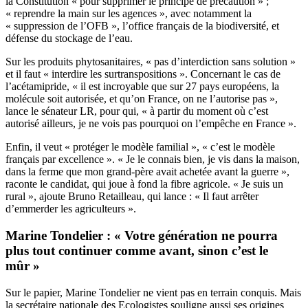
la Constitution « pour supprimer le principe de précaution » ;
« reprendre la main sur les agences », avec notamment la
« suppression de l’OFB », l’office français de la biodiversité, et
défense du stockage de l’eau.
Sur les produits phytosanitaires, « pas d’interdiction sans solution »
et il faut « interdire les surtranspositions ». Concernant le cas de
l’acétamipride, « il est incroyable que sur 27 pays européens, la
molécule soit autorisée, et qu’on France, on ne l’autorise pas »,
lance le sénateur LR, pour qui, « à partir du moment où c’est
autorisé ailleurs, je ne vois pas pourquoi on l’empêche en France ».
Enfin, il veut « protéger le modèle familial », « c’est le modèle
français par excellence ». « Je le connais bien, je vis dans la maison,
dans la ferme que mon grand-père avait achetée avant la guerre »,
raconte le candidat, qui joue à fond la fibre agricole. « Je suis un
rural », ajoute Bruno Retailleau, qui lance : « Il faut arrêter
d’emmerder les agriculteurs ».
Marine Tondelier : « Votre génération ne pourra
plus tout continuer comme avant, sinon c’est le
mûr »
Sur le papier, Marine Tondelier ne vient pas en terrain conquis. Mais
la secrétaire nationale des Ecologistes souligne aussi ses origines