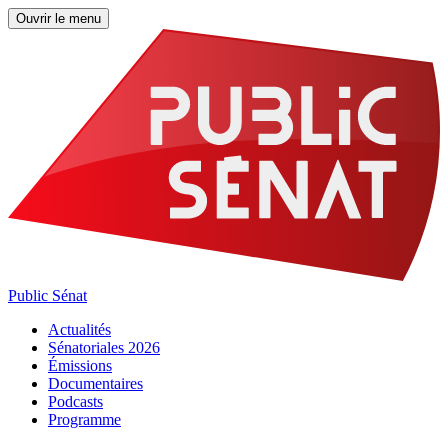
Ouvrir le menu
Public Sénat
Actualités
Sénatoriales 2026
Émissions
Documentaires
Podcasts
Programme