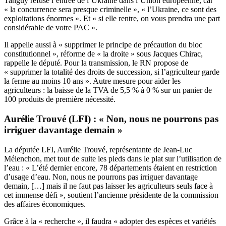
Tanguy refuse l’entrée de l’Ukraine dans l’Union européenne, car
« la concurrence sera presque criminelle », « l’Ukraine, ce sont des
exploitations énormes ». Et « si elle rentre, on vous prendra une part
considérable de votre PAC ».
Il appelle aussi à « supprimer le principe de précaution du bloc
constitutionnel », réforme de « la droite » sous Jacques Chirac,
rappelle le député. Pour la transmission, le RN propose de
« supprimer la totalité des droits de succession, si l’agriculteur garde
la ferme au moins 10 ans ». Autre mesure pour aider les
agriculteurs : la baisse de la TVA de 5,5 % à 0 % sur un panier de
100 produits de première nécessité.
Aurélie Trouvé (LFI) : « Non, nous ne pourrons pas
irriguer davantage demain »
La députée LFI, Aurélie Trouvé, représentante de Jean-Luc
Mélenchon, met tout de suite les pieds dans le plat sur l’utilisation de
l’eau : « L’été dernier encore, 78 départements étaient en restriction
d’usage d’eau. Non, nous ne pourrons pas irriguer davantage
demain, […] mais il ne faut pas laisser les agriculteurs seuls face à
cet immense défi », soutient l’ancienne présidente de la commission
des affaires économiques.
Grâce à la « recherche », il faudra « adopter des espèces et variétés