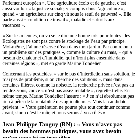
Parlement européen ». Une agriculture écolo et de gauche, c’est
aussi vouloir « la justice sociale, y compris dans l’agriculture »,
quand « un agriculteur sur cinq vit sous le seuil de pauvreté ». Elle
parle aussi « condition de travail », maladie et « droits aux
vacances ».
« Sur les retenues, on va se le dire une bonne fois pour toutes : les
Ecologistes ne sont pas contre le stockage de l’eau par principe.
Moi-même, j’ai une réserve d’eau dans mon jardin. Par contre on a
un problème sur des pratiques », comme la culture du maïs, « qui a
besoin de chaleur et d’humidité, qui n’iront plus ensemble dans
certaines régions », met en garde Marine Tondelier.
Concernant les pesticides, « sur le pas d’interdiction sans solution, je
n’ai pas de problème, si on cherche des solutions », mais dans
certaines filières, comme la noisette, la recherche privée n’est pas au
rendez-vous, car ce « n’est pas assez rentable », regrette-t-elle. En
même temps, Marine Tondelier l’assure : « J’en n’ai absolument pas
rien à péter de la rentabilité des agriculteurs ». Mais la candidate
prévient : « Votre génération ne pourra plus tout continuer comme
avant, sinon c’est le mûr, et nous serons à vos côtés ».
Jean-Philippe Tanguy (RN) : « Vous n’avez pas
besoin des hommes politiques, vous avez besoin
qu’on vous laisse travailler »