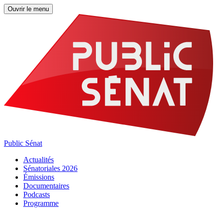
Ouvrir le menu
Public Sénat
Actualités
Sénatoriales 2026
Émissions
Documentaires
Podcasts
Programme