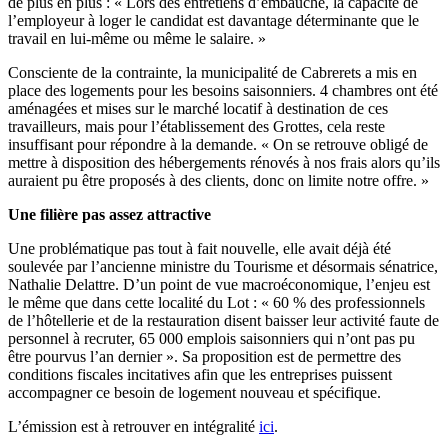
de plus en plus : « Lors des entretiens d’embauche, la capacité de
l’employeur à loger le candidat est davantage déterminante que le
travail en lui-même ou même le salaire. »
Consciente de la contrainte, la municipalité de Cabrerets a mis en
place des logements pour les besoins saisonniers. 4 chambres ont été
aménagées et mises sur le marché locatif à destination de ces
travailleurs, mais pour l’établissement des Grottes, cela reste
insuffisant pour répondre à la demande. « On se retrouve obligé de
mettre à disposition des hébergements rénovés à nos frais alors qu’ils
auraient pu être proposés à des clients, donc on limite notre offre. »
Une filière pas assez attractive
Une problématique pas tout à fait nouvelle, elle avait déjà été
soulevée par l’ancienne ministre du Tourisme et désormais sénatrice,
Nathalie Delattre. D’un point de vue macroéconomique, l’enjeu est
le même que dans cette localité du Lot : « 60 % des professionnels
de l’hôtellerie et de la restauration disent baisser leur activité faute de
personnel à recruter, 65 000 emplois saisonniers qui n’ont pas pu
être pourvus l’an dernier ». Sa proposition est de permettre des
conditions fiscales incitatives afin que les entreprises puissent
accompagner ce besoin de logement nouveau et spécifique.
L’émission est à retrouver en intégralité
ici
.