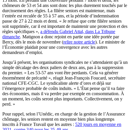
15 mois. En perdant une couverture pendant 7 mois et demi, les
chômeurs de 53 et 54 ans sont donc les plus durement touchés par le
durcissement des règles. La filière seniors est maintenue, mais
l’entrée est reculée de 55 à 57 ans, et la période d’indemnisation
passe de 27 à 22 mois et demi. « Je refuse que cette filière seniors
soit supprimée, car il est important de maintenir une protection et des
règles spécifiques »,
a défendu Gabriel Attal, dans La Tribune
dimanche
. Matignon a donc rejoint en partie une idée portée par
Bercy, dès le mois de novembre (
relire notre article
). Le ministre de
l’Économie plaidait pour une convergence avec les autres
demandeurs d’emploi.
Jusqu’à présent, les organisations syndicales ne s’attendaient qu’à un
simple décalage des deux paliers de deux ans, pas à la suppression
du premier. « Les 53-57 ans vont être perdants. Cela va générer
énormément de précarité », réagit Jean-François Foucard, secrétaire
national CFE-CGC. Le syndicaliste alerte d’ores et déjà sur
l’émergence probable de coûts induits. « L’État pense qu’il va faire
des économies, mais il va perdre par exemple en consommation. À
un moment, les coûts seront plus importants. Collectivement, on y
perd. »
Pour rappel, selon l’Unédic, en charge de la gestion de l’Assurance
chômage, les seniors restent en moyenne bien plus longtemps
inscrits à France Travail que les autres :
520 jours en moyenne en
2021, contre 340 pour les 25-49 ans
.