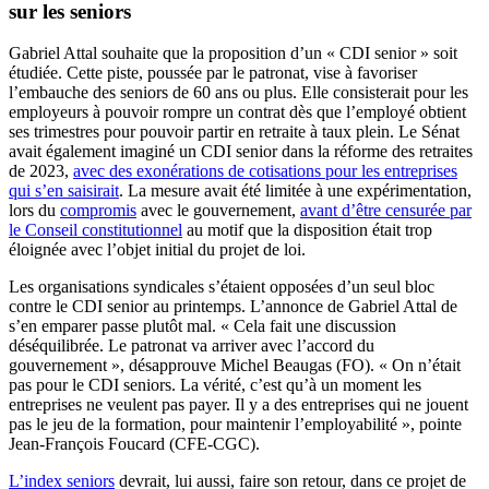
sur les seniors
Gabriel Attal souhaite que la proposition d’un « CDI senior » soit
étudiée. Cette piste, poussée par le patronat, vise à favoriser
l’embauche des seniors de 60 ans ou plus. Elle consisterait pour les
employeurs à pouvoir rompre un contrat dès que l’employé obtient
ses trimestres pour pouvoir partir en retraite à taux plein. Le Sénat
avait également imaginé un CDI senior dans la réforme des retraites
de 2023,
avec des exonérations de cotisations pour les entreprises
qui s’en saisirait
. La mesure avait été limitée à une expérimentation,
lors du
compromis
avec le gouvernement,
avant d’être censurée par
le Conseil constitutionnel
au motif que la disposition était trop
éloignée avec l’objet initial du projet de loi.
Les organisations syndicales s’étaient opposées d’un seul bloc
contre le CDI senior au printemps. L’annonce de Gabriel Attal de
s’en emparer passe plutôt mal. « Cela fait une discussion
déséquilibrée. Le patronat va arriver avec l’accord du
gouvernement », désapprouve Michel Beaugas (FO). « On n’était
pas pour le CDI seniors. La vérité, c’est qu’à un moment les
entreprises ne veulent pas payer. Il y a des entreprises qui ne jouent
pas le jeu de la formation, pour maintenir l’employabilité », pointe
Jean-François Foucard (CFE-CGC).
L’index seniors
devrait, lui aussi, faire son retour, dans ce projet de