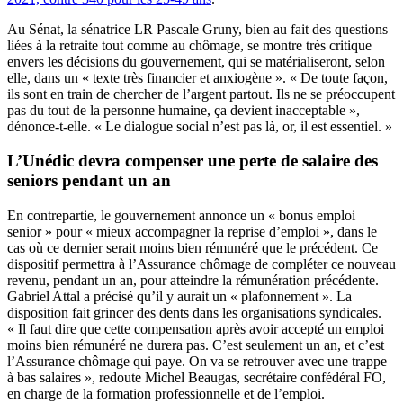
Au Sénat, la sénatrice LR Pascale Gruny, bien au fait des questions
liées à la retraite tout comme au chômage, se montre très critique
envers les décisions du gouvernement, qui se matérialiseront, selon
elle, dans un « texte très financier et anxiogène ». « De toute façon,
ils sont en train de chercher de l’argent partout. Ils ne se préoccupent
pas du tout de la personne humaine, ça devient inacceptable »,
dénonce-t-elle. « Le dialogue social n’est pas là, or, il est essentiel. »
L’Unédic devra compenser une perte de salaire des
seniors pendant un an
En contrepartie, le gouvernement annonce un « bonus emploi
senior » pour « mieux accompagner la reprise d’emploi », dans le
cas où ce dernier serait moins bien rémunéré que le précédent. Ce
dispositif permettra à l’Assurance chômage de compléter ce nouveau
revenu, pendant un an, pour atteindre la rémunération précédente.
Gabriel Attal a précisé qu’il y aurait un « plafonnement ». La
disposition fait grincer des dents dans les organisations syndicales.
« Il faut dire que cette compensation après avoir accepté un emploi
moins bien rémunéré ne durera pas. C’est seulement un an, et c’est
l’Assurance chômage qui paye. On va se retrouver avec une trappe
à bas salaires », redoute Michel Beaugas, secrétaire confédéral FO,
en charge de la formation professionnelle et de l’emploi.