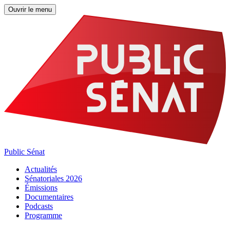
Ouvrir le menu
Public Sénat
Actualités
Sénatoriales 2026
Émissions
Documentaires
Podcasts
Programme