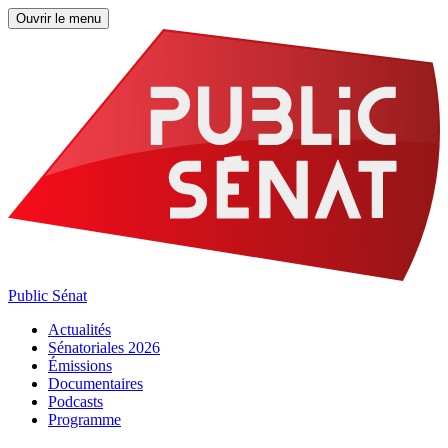
Ouvrir le menu
Public Sénat
Actualités
Sénatoriales 2026
Émissions
Documentaires
Podcasts
Programme