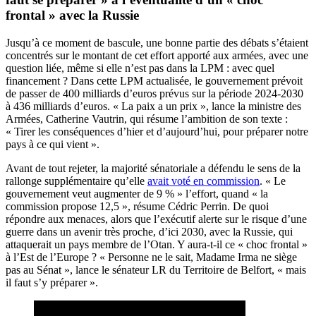
frontal » avec la Russie
Jusqu’à ce moment de bascule, une bonne partie des débats s’étaient
concentrés sur le montant de cet effort apporté aux armées, avec une
question liée, même si elle n’est pas dans la LPM : avec quel
financement ? Dans cette LPM actualisée, le gouvernement prévoit
de passer de 400 milliards d’euros prévus sur la période 2024-2030
à 436 milliards d’euros. « La paix a un prix », lance la ministre des
Armées, Catherine Vautrin, qui résume l’ambition de son texte :
« Tirer les conséquences d’hier et d’aujourd’hui, pour préparer notre
pays à ce qui vient ».
Avant de tout rejeter, la majorité sénatoriale a défendu le sens de la
rallonge supplémentaire qu’elle
avait voté en commission
. « Le
gouvernement veut augmenter de 9 % » l’effort, quand « la
commission propose 12,5 », résume Cédric Perrin. De quoi
répondre aux menaces, alors que l’exécutif alerte sur le risque d’une
guerre dans un avenir très proche, d’ici 2030, avec la Russie, qui
attaquerait un pays membre de l’Otan. Y aura-t-il ce « choc frontal »
à l’Est de l’Europe ? « Personne ne le sait, Madame Irma ne siège
pas au Sénat », lance le sénateur LR du Territoire de Belfort, « mais
il faut s’y préparer ».