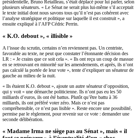
présidentielle, Bruno Retailleau, s’était déplacé pour lui parler, selon
plusieurs sénateurs. « Le Sénat ne serait plus lui-même s’il acceptait
le texte initial dont nous savons tous qu’il n’est pas cohérent avec
l’analyse stratégique et politique sur laquelle il est construit », a
ensuite expliqué à l’AFP Cédric Perrin.
« K.O. debout », « illisible »
A l’issue du scrutin, certains n’en reviennent pas. Un centriste,
favorable au texte, ne peut que constater l’étonnante décision des
LR : « Je crains que ce soit cela ». « Ils ont reçu un coup de massue
en se retrouvant en minorité sur les amendements, et après, ils n’ont
pas calculé la portée de leur vote », tente d’expliquer un sénateur de
gauche au milieu de la nuit.
« Ils étaient K.O. debout », ajoute un autre sénateur d’opposition,
qui y voit « une démarche politicienne. Ils n’ont pas eu les 50
milliards d’euros, ils ont été battus. Plutôt qu’être battu à 36
milliards, ils ont préféré voter zéro. Mais ce n’est pas
compréhensible, ce n’est pas lisible ». Reste encore une possibilité,
permise par le règlement, pour revenir sur ce vote : demander une
seconde délibération.
« Madame Irma ne siège pas au Sénat », mais « il
faut se préparer » à l’éventualité d’un « choc