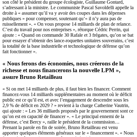
son côté le président du groupe écologiste, Guillaume Gontard,
s’adressant à la ministre. Le communiste Pascal Savoldelli appelle la
droite à « assumer qu’il va y avoir des coupes dans les dépenses
publiques » pour compenser, soutenant qu’« il n’y aura pas de
ruissellement ». « On vous propose 14 milliards de plan de relance.
C’est du travail pour nos entreprises », rétorque Cédric Perrin, qui
ajoute : « Quand on commande 30 Rafale et 3 frégates, qu’on se bat
pour essayer d’obtenir des lance-roquettes unitaires souverains, c’est
la totalité de la base industrielle et technologique de défense qu’on
fait fonctionner ».
« Nous ferons des économies, nous créerons de la
richesse et nous financerons la nouvelle LPM »,
assure Bruno Retailleau
« Si on met 14 milliards de plus, il faut bien les financer. Comment
financez-vous 14 milliards supplémentaires au moment où le déficit
public est ce qu’il est, et avec l’engagement de descendre sous les
2,9 % de déficit en 2029 ? » revient à la charge Catherine Vautrin,
qui ajoute : « Les 36 milliards proposés par le gouvernement sont ce
qu’on est en capacité de financer ». « Le principal ennemi de la
défense, c’est Bercy », raille le président de la commission…
Prenant la parole en fin de soirée, Bruno Retailleau est venu
apporter quelques éléments généraux sur le « financement ». « Nous