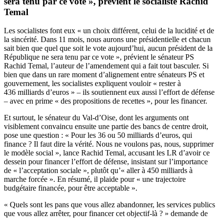
sera tenu par ce vote », prévient le socialiste Rachid
Temal
Les socialistes font eux « un choix différent, celui de la lucidité et de
la sincérité. Dans 11 mois, nous aurons une présidentielle et chacun
sait bien que quel que soit le vote aujourd’hui, aucun président de la
République ne sera tenu par ce vote », prévient le sénateur PS
Rachid Temal, l’auteur de l’amendement qui a fait tout basculer. Si
bien que dans un rare moment d’alignement entre sénateurs PS et
gouvernement, les socialistes expliquent vouloir « rester à
436 milliards d’euros » – ils soutiennent eux aussi l’effort de défense
– avec en prime « des propositions de recettes », pour les financer.
Et surtout, le sénateur du Val-d’Oise, dont les arguments ont
visiblement convaincu ensuite une partie des bancs de centre droit,
pose une question : « Pour les 36 ou 50 milliards d’euros, qui
finance ? Il faut dire la vérité. Nous ne voulons pas, nous, supprimer
le modèle social », lance Rachid Temal, accusant les LR d’avoir ce
dessein pour financer l’effort de défense, insistant sur l’importance
de « l’acceptation sociale », plutôt qu’« aller à 450 milliards à
marche forcée ». En résumé, il plaide pour « une trajectoire
budgétaire financée, pour être acceptable ».
« Quels sont les pans que vous allez abandonner, les services publics
que vous allez arrêter, pour financer cet objectif-là ? » demande de