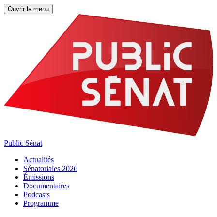
Ouvrir le menu
Public Sénat
Actualités
Sénatoriales 2026
Émissions
Documentaires
Podcasts
Programme