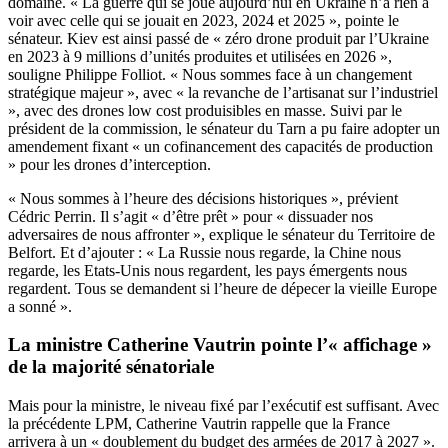
domaine. « La guerre qui se joue aujourd’hui en Ukraine n’a rien à
voir avec celle qui se jouait en 2023, 2024 et 2025 », pointe le
sénateur. Kiev est ainsi passé de « zéro drone produit par l’Ukraine
en 2023 à 9 millions d’unités produites et utilisées en 2026 »,
souligne Philippe Folliot. « Nous sommes face à un changement
stratégique majeur », avec « la revanche de l’artisanat sur l’industriel
», avec des drones low cost produisibles en masse. Suivi par le
président de la commission, le sénateur du Tarn a pu faire adopter un
amendement fixant « un cofinancement des capacités de production
» pour les drones d’interception.
« Nous sommes à l’heure des décisions historiques », prévient
Cédric Perrin. Il s’agit « d’être prêt » pour « dissuader nos
adversaires de nous affronter », explique le sénateur du Territoire de
Belfort. Et d’ajouter : « La Russie nous regarde, la Chine nous
regarde, les Etats-Unis nous regardent, les pays émergents nous
regardent. Tous se demandent si l’heure de dépecer la vieille Europe
a sonné ».
La ministre Catherine Vautrin pointe l’« affichage »
de la majorité sénatoriale
Mais pour la ministre, le niveau fixé par l’exécutif est suffisant. Avec
la précédente LPM, Catherine Vautrin rappelle que la France
arrivera à un « doublement du budget des armées de 2017 à 2027 ».