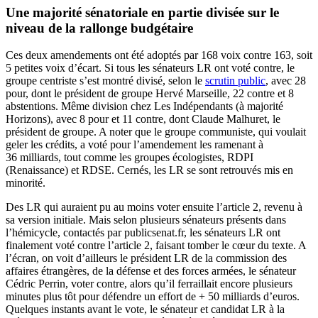
Une majorité sénatoriale en partie divisée sur le
niveau de la rallonge budgétaire
Ces deux amendements ont été adoptés par 168 voix contre 163, soit
5 petites voix d’écart. Si tous les sénateurs LR ont voté contre, le
groupe centriste s’est montré divisé, selon le
scrutin public
, avec 28
pour, dont le président de groupe Hervé Marseille, 22 contre et 8
abstentions. Même division chez Les Indépendants (à majorité
Horizons), avec 8 pour et 11 contre, dont Claude Malhuret, le
président de groupe. A noter que le groupe communiste, qui voulait
geler les crédits, a voté pour l’amendement les ramenant à
36 milliards, tout comme les groupes écologistes, RDPI
(Renaissance) et RDSE. Cernés, les LR se sont retrouvés mis en
minorité.
Des LR qui auraient pu au moins voter ensuite l’article 2, revenu à
sa version initiale. Mais selon plusieurs sénateurs présents dans
l’hémicycle, contactés par publicsenat.fr, les sénateurs LR ont
finalement voté contre l’article 2, faisant tomber le cœur du texte. A
l’écran, on voit d’ailleurs le président LR de la commission des
affaires étrangères, de la défense et des forces armées, le sénateur
Cédric Perrin, voter contre, alors qu’il ferraillait encore plusieurs
minutes plus tôt pour défendre un effort de + 50 milliards d’euros.
Quelques instants avant le vote, le sénateur et candidat LR à la