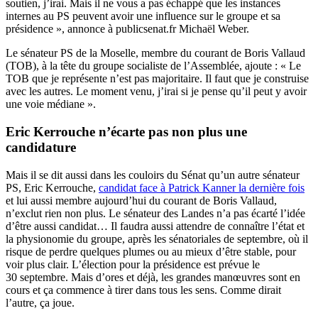
soutien, j’irai. Mais il ne vous a pas échappé que les instances
internes au PS peuvent avoir une influence sur le groupe et sa
présidence », annonce à publicsenat.fr Michaël Weber.
Le sénateur PS de la Moselle, membre du courant de Boris Vallaud
(TOB), à la tête du groupe socialiste de l’Assemblée, ajoute : « Le
TOB que je représente n’est pas majoritaire. Il faut que je construise
avec les autres. Le moment venu, j’irai si je pense qu’il peut y avoir
une voie médiane ».
Eric Kerrouche n’écarte pas non plus une
candidature
Mais il se dit aussi dans les couloirs du Sénat qu’un autre sénateur
PS, Eric Kerrouche,
candidat face à Patrick Kanner la dernière fois
et lui aussi membre aujourd’hui du courant de Boris Vallaud,
n’exclut rien non plus. Le sénateur des Landes n’a pas écarté l’idée
d’être aussi candidat… Il faudra aussi attendre de connaître l’état et
la physionomie du groupe, après les sénatoriales de septembre, où il
risque de perdre quelques plumes ou au mieux d’être stable, pour
voir plus clair. L’élection pour la présidence est prévue le
30 septembre. Mais d’ores et déjà, les grandes manœuvres sont en
cours et ça commence à tirer dans tous les sens. Comme dirait
l’autre, ça joue.