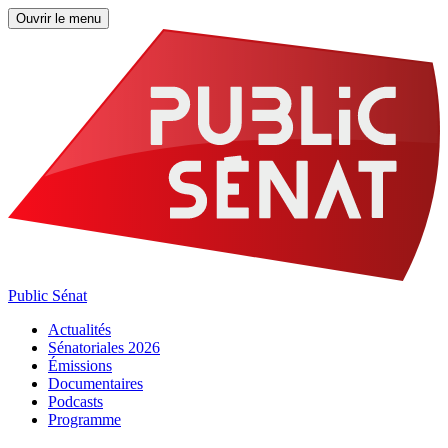
Ouvrir le menu
Public Sénat
Actualités
Sénatoriales 2026
Émissions
Documentaires
Podcasts
Programme