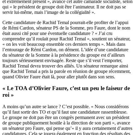
et extrêmement présent », avance cet autre camarade socialiste, selon
qui « le président de groupe doit être l’animateur. Il ne doit pas se
servir lui-même, mais l’image de la collégialité ».
Cette candidature de Rachid Temal pourrait-elle profiter de l’appui
de Rémi Cardon, sénateur PS de la Somme, pro Faure, dont le nom
était aussi cité pour une éventuelle candidature ? « J’ai cru
comprendre qu’il roulait pour Rachid Temal », soutient un sénateur,
« on les voit beaucoup ensemble ces derniers temps ». Mais dans
l’entourage de Rémi Cardon, on dément. L’idée d’une candidature
du sénateur de la Somme à la présidence du groupe est d’ailleurs
toujours sérieusement envisagée. Reste que s’il veut l’emporter,
Rachid Temal devra trouver des alliés. Un sénateur remarque ainsi
que Rachid Temal a pris la parole en réunion de groupe récemment,
quand Olivier Faure était là, pour aller plutôt dans son sens.
« Le TOA d’Olivier Faure, c’est un peu le faiseur de
roi »
A moins qu’un autre se lance ? C’est possible. « Nous considérons
qu’il faut sortir des TO et qu’il faut une candidature rassembleuse.
Le groupe ne doit pas être un congrès permanent avec un président
de groupe publiquement hostile à la direction de son parti », avance
un sénateur pro Faure, qui pense qu’« il y aura certainement d’autres
candidatures. Cela se jouera également en fonction des résultats des