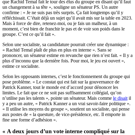
que Rachid Temal fait le tour des élus du groupe en disant qu’il faut
un changement à sa tête », souligne un sénateur PS. Un autre
confirme : « Je ne suis pas très surpris. Ça fait longtemps qu’il y
réfléchissait. C’était déjà un sujet qu’il avait mis sur la table en 2023.
Mais à force de dire, retenez-moi, ou je fais un malheur, à un
moment, c’est bien de franchir le pas et de voir son poids dans le
groupe. C’est ce qu’il fait ».
Selon une socialiste, sa candidature pourrait créer une dynamique :
« Rachid Temal plaît de plus en plus en interne ». Sans se
prononcer, un sénateur estime en revanche que rien n’est fait. « Il y a
plus d’inconnu que la dernière fois. Pour moi, le jeu est ouvert »,
estime ce socialiste.
Selon les opposants internes, c’est le fonctionnement du groupe qui
pose problème. « Le constat qui est fait sur la gouvernance de
Patrick Kanner, tout le monde est d’accord pour dénoncer les
limites. Le fait que ce ne soit pas suffisamment collégial, qu’on
n’utilise pas les talents », pointe un sénateur. Mais comme
le disait
il
y a peu un autre, « Patrick Kanner a un vrai savoir-faire politique ».
« Il utilise les moyens du groupe », soutient un socialiste, qui pense
aux postes de « la questure, de vice-présidence, etc. Il emporte in
fine une forme d’adhésion ».
« A deux jours d’un vote interne compliqué sur la