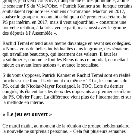
groupe, je la veux collective, transparente et très politique », ajoute
le sénateur PS du Val-d’Oise. « Patrick Kanner a su, lorsque certains
souhaitaient rejoindre les soutiens d’Emmanuel Macron en 2017,
apaiser le groupe », reconnaît celui qui a été premier secrétaire du
PS par intérim, en 2017, mais il veut aujourd’hui « construire une
nouvelle relation, à la fois avec le parti, mais aussi avec le groupe
des députés à l’Assemblée ».
Rachid Temal entend aussi mettre davantage en avant ses collègues.
« Nous avons de belles individualités dans le groupe, des sénateurs
qui travaillent beaucoup, qui incarnent des valeurs. Il faut les
« sublimer », comme le font les Bleus dans ce mondial, en mettant
mieux en avant leurs actions », avance le socialiste.
S’ils vont s’opposer, Patrick Kanner et Rachid Temal sont en réalité
proches sur le fond. Ils viennent du même « TO », les courants du
PS, celui de Nicolas-Mayer Rossignol, le TOC. Lors du dernier
congrès, ils étaient tous les deux des opposants au premier secrétaire
du PS, Olivier Faure. La différence vient plus de l’incarnation et sur
la méthode en interne.
« Le jeu est ouvert »
Ce mardi matin, au moment de la réunion de groupe hebdomadaire,
la nouvelle ne surprenait personne. « Cela fait plusieurs semaines