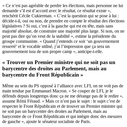
« Ce n’est pas agréable de perdre les élections, mais personne ne lui
demande s’il est d’accord avec le résultat, ce résultat existe »,
renchérit Cécile Cukierman. « C’est la question qui se pose à lui :
décide-t-il, oui ou non, de prendre en compte le résultat des élections
législatives ? Si oui, c’est à la gauche qui est en tête, mais sans
majorité absolue, de construire une majorité plus large. Si non, on ne
peut pas dire qu’on veut de la stabilité », estime la présidente du
groupe communiste. « Quand j’entends ce soir ‘un gouvernement
resserré’ et le vocable utilisé, j’ai l’impression que ça sera un
gouvernement issu de son propre camp », anticipe-t-elle.
« Trouver un Premier ministre qui ne soit pas un
barycentre des droites au Parlement, mais au
barycentre du Front Républicain »
Même au sein du PS opposé à l’alliance avec LFI, on ne voit pas de
main tendue par Emmanuel Macron. « Se couper de LFI, je le
défends depuis longtemps donc ça ne me dérange pas de le redire »,
assume Rémi Féraud. » Mais ce n’est pas le sujet : le sujet c’est de
respecter le Front Républicain et de trouver un Premier ministre qui
ne soit pas un barycentre des droites au Parlement, mais au
barycentre de ce Front Républicain et qui intègre donc des mesures
de gauche », ajoute le sénateur socialiste de Paris.