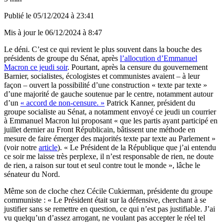
Publié le
05/12/2024 à 23:41
Mis à jour le
06/12/2024 à 8:47
Le déni. C’est ce qui revient le plus souvent dans la bouche des
présidents de groupe du Sénat, après
l’allocution d’Emmanuel
Macron ce jeudi soir
. Pourtant, après la censure du gouvernement
Barnier, socialistes, écologistes et communistes avaient – à leur
façon – ouvert la possibilité d’une construction « texte par texte »
d’une majorité de gauche soutenue par le centre, notamment autour
d’un
« accord de non-censure. »
Patrick Kanner, président du
groupe socialiste au Sénat, a notamment envoyé ce jeudi un courrier
à Emmanuel Macron lui proposant « que les partis ayant participé en
juillet dernier au Front Républicain, bâtissent une méthode en
mesure de faire émerger des majorités texte par texte au Parlement »
(voir notre
article
). « Le Président de la République que j’ai entendu
ce soir me laisse très perplexe, il n’est responsable de rien, ne doute
de rien, a raison sur tout et seul contre tout le monde », lâche le
sénateur du Nord.
Même son de cloche chez Cécile Cukierman, présidente du groupe
communiste : « Le Président était sur la défensive, cherchant à se
justifier sans se remettre en question, ce qui n’est pas justifiable. J’ai
vu quelqu’un d’assez arrogant, ne voulant pas accepter le réel tel