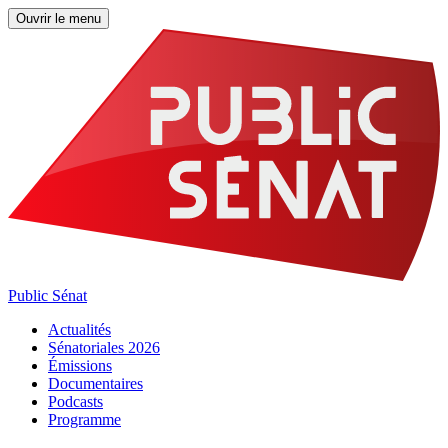
Ouvrir le menu
Public Sénat
Actualités
Sénatoriales 2026
Émissions
Documentaires
Podcasts
Programme