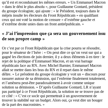
qu’il est et reconduisant les mêmes erreurs. » Un Emmanuel Macron
« dans le déni le plus absolu », pour Guillaume Gontard, président
du groupe écologiste, qui ajoute : « le Président, toujours dans le
mépris insulte les électeurs du Front Républicain » en qualifiant
ceux qui ont voté la motion de censure « d’extrême gauche et
d’extrême droite unies dans un front antirépublicain. »
« J’ai l’impression que ça sera un gouvernement issu
de son propre camp »
Or c’est par ce Front Républicain que la crise pourra se résoudre,
pour le sénateur de l’Isère : « On peut dire ce qu’on veut sur qui a
gagné les élections de juin dernier, il y a deux éléments à en tirer : le
rejet de la politique d’Emmanuel Macron, et un vrai barrage
républicain face au RN. Avec Michel Barnier, Emmanuel Macron
allait se mettre dans les bras du RN et il repart dans le même
délire. » Le président du groupe écologiste y voit un « discours pour
rassurer autour de sa démission, qui l’enferme finalement totalement,
et l’amènera peut-être paradoxalement à avoir comme unique
solution sa démission. » D’après Guillaume Gontard, LR n’ayant
pas participé à ce Front Républicain, la solution ne se trouve pas de
ce côté : « C’est ce socle qui permettrait à un gouvernement de
trouver la stabilité sur un budget. Alors oui, ça veut dire un bouger
de la part des macronistes. »