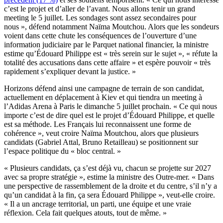
c’est le projet et d’aller de l’avant. Nous allons tenir un grand
meeting le 5 juillet. Les sondages sont assez secondaires pour
nous », défend notamment Naïma Moutchou. Alors que les sondeurs
voient dans cette chute les conséquences de l’ouverture d’une
information judiciaire par le Parquet national financier, la ministre
estime qu’Édouard Philippe est « très serein sur le sujet », « réfute la
totalité des accusations dans cette affaire » et espère pouvoir « très
rapidement s’expliquer devant la justice. »
Horizons défend ainsi une campagne de terrain de son candidat,
actuellement en déplacement à Kiev et qui tiendra un meeting à
l’Adidas Arena à Paris le dimanche 5 juillet prochain. « Ce qui nous
importe c’est de dire quel est le projet d’Édouard Philippe, et quelle
est sa méthode. Les Français lui reconnaissent une forme de
cohérence », veut croire Naïma Moutchou, alors que plusieurs
candidats (Gabriel Attal, Bruno Retailleau) se positionnent sur
l’espace politique du « bloc central. »
« Plusieurs candidats, ça s’est déjà vu, chacun se projette sur 2027
avec sa propre stratégie », estime la ministre des Outre-mer. « Dans
une perspective de rassemblement de la droite et du centre, s’il n’y a
qu’un candidat à la fin, ça sera Édouard Philippe », veut-elle croire.
« Il a un ancrage territorial, un parti, une équipe et une vraie
réflexion. Cela fait quelques atouts, tout de même. »