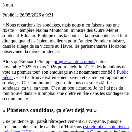
3 min
Publié le
26/05/2026 à 9:31
« Nous regardons les sondages, mais nous n’en faisons pas une
fixette », tempère Naïma Moutchou, ministre des Outre-Mer et
soutien d’Édouard Philippe dans la course à la présidentielle. Il faut
dire que quand ils étaient meilleurs pour l’ancien Premier ministre,
dans le sillage de sa victoire au Havre, les parlementaires Horizons
observaient la même prudence.
Alors qu’Édouard Philippe
progressait de 4 points
entre
novembre 2025 et mars 2026 pour atteindre 21 % des intentions de
vote au premier tour, son entourage avait notamment confié à
Public
Sénat
: « Je l’ai trouvé extrêmement serein et calme par rapport aux
sondages. C’est un homme aguerri de tous ces sujets-là. Les
sondages, ça va, ça vient. C’est un peu aléatoire. Je ne l’ai pas du
tout trouvé dans le triomphalisme d’être en tête dans les sondages de
second tour. »
« Plusieurs candidats, ça s’est déjà vu »
Une prudence qui paraît rétrospectivement clairvoyante, puisque
trois mois plus tard, le candidat d’Horizons
est retombé à son niveau
précédent (17 %)
et ses soutiens temporisent. « Ce qui nous intéresse