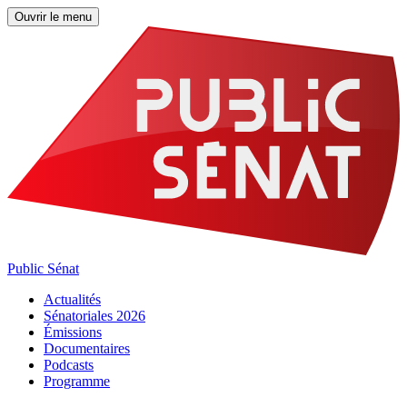
Ouvrir le menu
Public Sénat
Actualités
Sénatoriales 2026
Émissions
Documentaires
Podcasts
Programme