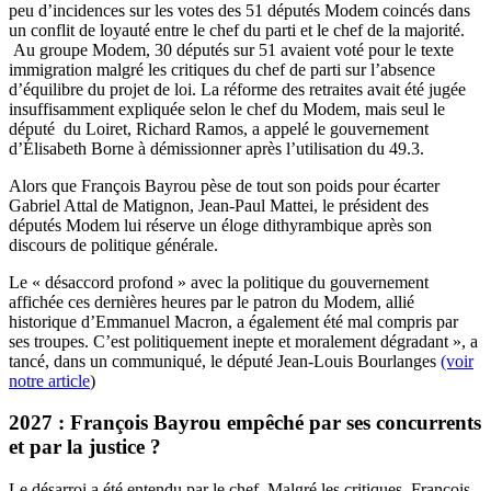
peu d’incidences sur les votes des 51 députés Modem coincés dans
un conflit de loyauté entre le chef du parti et le chef de la majorité.
Au groupe Modem, 30 députés sur 51 avaient voté pour le texte
immigration malgré les critiques du chef de parti sur l’absence
d’équilibre du projet de loi. La réforme des retraites avait été jugée
insuffisamment expliquée selon le chef du Modem, mais seul le
député du Loiret, Richard Ramos, a appelé le gouvernement
d’Élisabeth Borne à démissionner après l’utilisation du 49.3.
Alors que François Bayrou pèse de tout son poids pour écarter
Gabriel Attal de Matignon, Jean-Paul Mattei, le président des
députés Modem lui réserve un éloge dithyrambique après son
discours de politique générale.
Le « désaccord profond » avec la politique du gouvernement
affichée ces dernières heures par le patron du Modem, allié
historique d’Emmanuel Macron, a également été mal compris par
ses troupes. C’est politiquement inepte et moralement dégradant », a
tancé, dans un communiqué, le député Jean-Louis Bourlanges
(voir
notre article
)
2027 : François Bayrou empêché par ses concurrents
et par la justice ?
Le désarroi a été entendu par le chef. Malgré les critiques, François