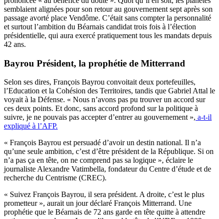
prononcée « au bénéfice du doute ». Quoi qu’il en soit, les planètes
semblaient alignées pour son retour au gouvernement sept après son
passage avorté place Vendôme. C’était sans compter la personnalité
et surtout l’ambition du Béarnais candidat trois fois à l’élection
présidentielle, qui aura exercé pratiquement tous les mandats depuis
42 ans.
Bayrou Président, la prophétie de Mitterrand
Selon ses dires, François Bayrou convoitait deux portefeuilles,
l’Education et la Cohésion des Territoires, tandis que Gabriel Attal le
voyait à la Défense. « Nous n’avons pas pu trouver un accord sur
ces deux points. Et donc, sans accord profond sur la politique à
suivre, je ne pouvais pas accepter d’entrer au gouvernement »,
a-t-il
expliqué à l’AFP.
« François Bayrou est persuadé d’avoir un destin national. Il n’a
qu’une seule ambition, c’est d’être président de la République. Si on
n’a pas ça en tête, on ne comprend pas sa logique », éclaire le
journaliste Alexandre Vatimbella, fondateur du Centre d’étude et de
recherche du Centrisme (CREC).
« Suivez François Bayrou, il sera président. A droite, c’est le plus
prometteur », aurait un jour déclaré François Mitterrand. Une
prophétie que le Béarnais de 72 ans garde en tête quitte à attendre