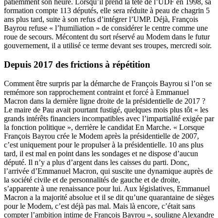
patiemment son heure. Lorsqu’il prend la tête de l’UDF en 1998, sa
formation compte 113 députés, elle sera réduite à peau de chagrin 5
ans plus tard, suite à son refus d’intégrer l’UMP. Déjà, François
Bayrou refuse « l’humiliation » de considérer le centre comme une
roue de secours. Mécontent du sort réservé au Modem dans le futur
gouvernement, il a utilisé ce terme devant ses troupes, mercredi soir.
Depuis 2017 des frictions à répétition
Comment être surpris par la démarche de François Bayrou si l’on se
remémore son rapprochement contraint et forcé à Emmanuel
Macron dans la dernière ligne droite de la présidentielle de 2017 ?
Le maire de Pau avait pourtant fustigé, quelques mois plus tôt « les
grands intérêts financiers incompatibles avec l’impartialité exigée par
la fonction politique », derrière le candidat En Marche. « Lorsque
François Bayrou crée le Modem après la présidentielle de 2007,
c’est uniquement pour le propulser à la présidentielle. 10 ans plus
tard, il est mal en point dans les sondages et ne dispose d’aucun
député. Il n’y a plus d’argent dans les caisses du parti. Donc,
l’arrivée d’Emmanuel Macron, qui suscite une dynamique auprès de
la société civile et de personnalités de gauche et de droite,
s’apparente à une renaissance pour lui. Aux législatives, Emmanuel
Macron a la majorité absolue et il se dit qu’une quarantaine de sièges
pour le Modem, c’est déjà pas mal. Mais là encore, c’était sans
compter l’ambition intime de François Bayrou », souligne Alexandre