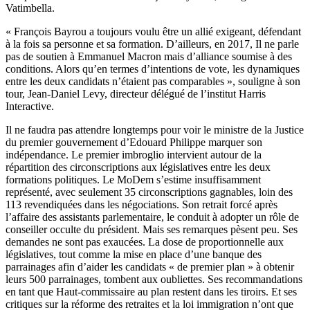
Vatimbella.
« François Bayrou a toujours voulu être un allié exigeant, défendant
à la fois sa personne et sa formation. D’ailleurs, en 2017, Il ne parle
pas de soutien à Emmanuel Macron mais d’alliance soumise à des
conditions. Alors qu’en termes d’intentions de vote, les dynamiques
entre les deux candidats n’étaient pas comparables », souligne à son
tour, Jean-Daniel Levy, directeur délégué de l’institut Harris
Interactive.
Il ne faudra pas attendre longtemps pour voir le ministre de la Justice
du premier gouvernement d’Edouard Philippe marquer son
indépendance. Le premier imbroglio intervient autour de la
répartition des circonscriptions aux législatives entre les deux
formations politiques. Le MoDem s’estime insuffisamment
représenté, avec seulement 35 circonscriptions gagnables, loin des
113 revendiquées dans les négociations. Son retrait forcé après
l’affaire des assistants parlementaire, le conduit à adopter un rôle de
conseiller occulte du président. Mais ses remarques pèsent peu. Ses
demandes ne sont pas exaucées. La dose de proportionnelle aux
législatives, tout comme la mise en place d’une banque des
parrainages afin d’aider les candidats « de premier plan » à obtenir
leurs 500 parrainages, tombent aux oubliettes. Ses recommandations
en tant que Haut-commissaire au plan restent dans les tiroirs. Et ses
critiques sur la réforme des retraites et la loi immigration n’ont que