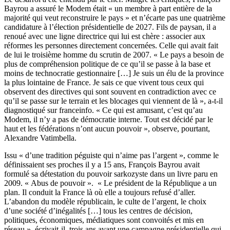
Bayrou a assuré le Modem était « un membre à part entière de la
majorité qui veut reconstruire le pays » et n’écarte pas une quatrième
candidature à l’élection présidentielle de 2027. Fils de paysan, il a
renoué avec une ligne directrice qui lui est chère : associer aux
réformes les personnes directement concernées. Celle qui avait fait
de lui le troisième homme du scrutin de 2007. « Le pays a besoin de
plus de compréhension politique de ce qu’il se passe à la base et
moins de technocratie gestionnaire […] Je suis un élu de la province
la plus lointaine de France. Je sais ce que vivent tous ceux qui
observent des directives qui sont souvent en contradiction avec ce
qu’il se passe sur le terrain et les blocages qui viennent de là », a-t-il
diagnostiqué sur franceinfo. « Ce qui est amusant, c’est qu’au
Modem, il n’y a pas de démocratie interne. Tout est décidé par le
haut et les fédérations n’ont aucun pouvoir », observe, pourtant,
Alexandre Vatimbella.
Issu « d’une tradition péguiste qui n’aime pas l’argent », comme le
définissaient ses proches il y a 15 ans, François Bayrou avait
formulé sa détestation du pouvoir sarkozyste dans un livre paru en
2009. « Abus de pouvoir ». « Le président de la République a un
plan. Il conduit la France là où elle a toujours refusé d’aller.
L’abandon du modèle républicain, le culte de l’argent, le choix
d’une société d’inégalités […] tous les centres de décision,
politiques, économiques, médiatiques sont convoités et mis en
réseau », écrivait-il, trois ans avant une campagne présidentielle qui