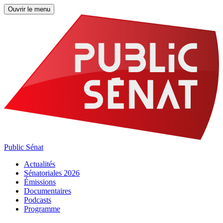
Ouvrir le menu
Public Sénat
Actualités
Sénatoriales 2026
Émissions
Documentaires
Podcasts
Programme