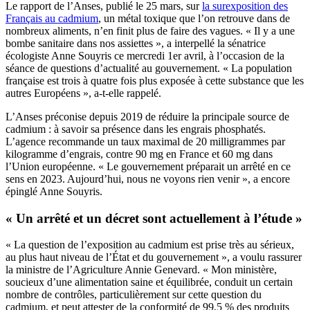
Le rapport de l’Anses, publié le 25 mars, sur
la surexposition des
Français au cadmium
, un métal toxique que l’on retrouve dans de
nombreux aliments, n’en finit plus de faire des vagues. « Il y a une
bombe sanitaire dans nos assiettes », a interpellé la sénatrice
écologiste Anne Souyris ce mercredi 1er avril, à l’occasion de la
séance de questions d’actualité au gouvernement. « La population
française est trois à quatre fois plus exposée à cette substance que les
autres Européens », a-t-elle rappelé.
L’Anses préconise depuis 2019 de réduire la principale source de
cadmium : à savoir sa présence dans les engrais phosphatés.
L’agence recommande un taux maximal de 20 milligrammes par
kilogramme d’engrais, contre 90 mg en France et 60 mg dans
l’Union européenne. « Le gouvernement préparait un arrêté en ce
sens en 2023. Aujourd’hui, nous ne voyons rien venir », a encore
épinglé Anne Souyris.
« Un arrêté et un décret sont actuellement à l’étude »
« La question de l’exposition au cadmium est prise très au sérieux,
au plus haut niveau de l’État et du gouvernement », a voulu rassurer
la ministre de l’Agriculture Annie Genevard. « Mon ministère,
soucieux d’une alimentation saine et équilibrée, conduit un certain
nombre de contrôles, particulièrement sur cette question du
cadmium, et peut attester de la conformité de 99,5 % des produits