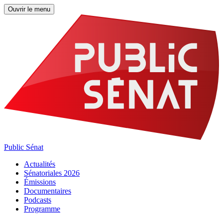
Ouvrir le menu
Public Sénat
Actualités
Sénatoriales 2026
Émissions
Documentaires
Podcasts
Programme