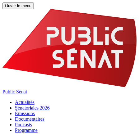
Ouvrir le menu
Public Sénat
Actualités
Sénatoriales 2026
Émissions
Documentaires
Podcasts
Programme