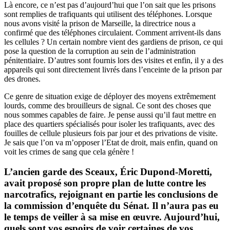
Là encore, ce n’est pas d’aujourd’hui que l’on sait que les prisons
sont remplies de trafiquants qui utilisent des téléphones. Lorsque
nous avons visité la prison de Marseille, la directrice nous a
confirmé que des téléphones circulaient. Comment arrivent-ils dans
les cellules ? Un certain nombre vient des gardiens de prison, ce qui
pose la question de la corruption au sein de l’administration
pénitentiaire. D’autres sont fournis lors des visites et enfin, il y a des
appareils qui sont directement livrés dans l’enceinte de la prison par
des drones.
Ce genre de situation exige de déployer des moyens extrêmement
lourds, comme des brouilleurs de signal. Ce sont des choses que
nous sommes capables de faire. Je pense aussi qu’il faut mettre en
place des quartiers spécialisés pour isoler les trafiquants, avec des
fouilles de cellule plusieurs fois par jour et des privations de visite.
Je sais que l’on va m’opposer l’Etat de droit, mais enfin, quand on
voit les crimes de sang que cela génère !
L’ancien garde des Sceaux, Éric Dupond-Moretti,
avait proposé son propre plan de lutte contre les
narcotrafics, rejoignant en partie les conclusions de
la commission d’enquête du Sénat. Il n’aura pas eu
le temps de veiller à sa mise en œuvre. Aujourd’hui,
quels sont vos espoirs de voir certaines de vos