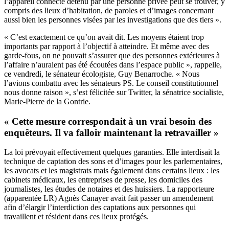
l’appareil connecté détenu par une personne privée peut se trouver, y
compris des lieux d’habitation, de paroles et d’images concernant
aussi bien les personnes visées par les investigations que des tiers ».
« C’est exactement ce qu’on avait dit. Les moyens étaient trop
importants par rapport à l’objectif à atteindre. Et même avec des
garde-fous, on ne pouvait s’assurer que des personnes extérieures à
l’affaire n’auraient pas été écoutées dans l’espace public », rappelle,
ce vendredi, le sénateur écologiste, Guy Benarroche. «
Nous
l’avions combattu avec les sénateurs PS.
Le conseil constitutionnel
nous donne raison », s’est félicitée sur Twitter, la sénatrice socialiste,
Marie-Pierre de la Gontrie.
« Cette mesure correspondait à un vrai besoin des
enquêteurs. Il va falloir maintenant la retravailler »
La loi prévoyait effectivement quelques garanties. Elle interdisait la
technique de captation des sons et d’images pour les parlementaires,
les avocats et les magistrats mais également dans certains lieux : les
cabinets médicaux, les entreprises de presse, les domiciles des
journalistes, les études de notaires et des huissiers. La rapporteure
(apparentée LR) Agnès Canayer avait fait passer un amendement
afin d’élargir l’interdiction des captations aux personnes qui
travaillent et résident dans ces lieux protégés.