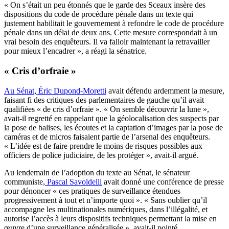
« On s’était un peu étonnés que le garde des Sceaux insère des
dispositions du code de procédure pénale dans un texte qui
justement habilitait le gouvernement à refondre le code de procédure
pénale dans un délai de deux ans. Cette mesure correspondait à un
vrai besoin des enquêteurs. Il va falloir maintenant la retravailler
pour mieux l’encadrer », a réagi la sénatrice.
« Cris d’orfraie »
Au Sénat, Éric Dupond-Moretti
avait défendu ardemment la mesure,
faisant fi des critiques des parlementaires de gauche qu’il avait
qualifiées « de cris d’orfraie ». « On semble découvrir la lune »,
avait-il regretté en rappelant que la géolocalisation des suspects par
la pose de balises, les écoutes et la captation d’images par la pose de
caméras et de micros faisaient partie de l’arsenal des enquêteurs.
« L’idée est de faire prendre le moins de risques possibles aux
officiers de police judiciaire, de les protéger », avait-il argué.
Au lendemain de l’adoption du texte au Sénat, le sénateur
communiste,
Pascal Savoldelli
avait donné une conférence de presse
pour dénoncer « ces pratiques de surveillance étendues
progressivement à tout et n’importe quoi ». « Sans oublier qu’il
accompagne les multinationales numériques, dans l’illégalité, et
autorise l’accès à leurs dispositifs techniques permettant la mise en
œuvre d’une surveillance généralisée », avait-il pointé.