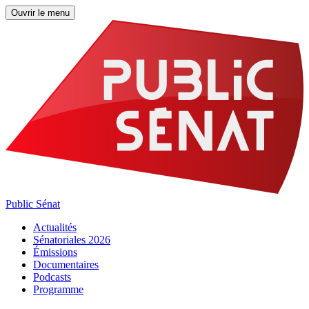
Ouvrir le menu
Public Sénat
Actualités
Sénatoriales 2026
Émissions
Documentaires
Podcasts
Programme