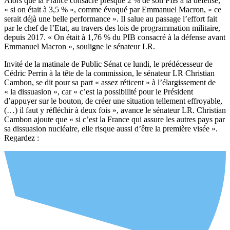
Alors que la France consacre presque 2 % de son PIB à la défense,
« si on était à 3,5 % », comme évoqué par Emmanuel Macron, « ce
serait déjà une belle performance ». Il salue au passage l’effort fait
par le chef de l’Etat, au travers des lois de programmation militaire,
depuis 2017. « On était à 1,76 % du PIB consacré à la défense avant
Emmanuel Macron », souligne le sénateur LR.
Invité de la matinale de Public Sénat ce lundi, le prédécesseur de
Cédric Perrin à la tête de la commission, le sénateur LR Christian
Cambon, se dit pour sa part « assez réticent » à l’élargissement de
« la dissuasion », car « c’est la possibilité pour le Président
d’appuyer sur le bouton, de créer une situation tellement effroyable,
(…) il faut y réfléchir à deux fois », avance le sénateur LR. Christian
Cambon ajoute que « si c’est la France qui assure les autres pays par
sa dissuasion nucléaire, elle risque aussi d’être la première visée ».
Regardez :