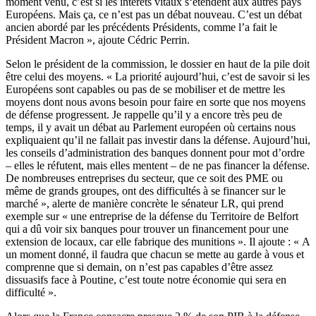
moment venu, c’est si les intérêts vitaux s‘étendent aux autres pays
Européens. Mais ça, ce n’est pas un débat nouveau. C’est un débat
ancien abordé par les précédents Présidents, comme l’a fait le
Président Macron », ajoute Cédric Perrin.
Selon le président de la commission, le dossier en haut de la pile doit
être celui des moyens. « La priorité aujourd’hui, c’est de savoir si les
Européens sont capables ou pas de se mobiliser et de mettre les
moyens dont nous avons besoin pour faire en sorte que nos moyens
de défense progressent. Je rappelle qu’il y a encore très peu de
temps, il y avait un débat au Parlement européen où certains nous
expliquaient qu’il ne fallait pas investir dans la défense. Aujourd’hui,
les conseils d’administration des banques donnent pour mot d’ordre
– elles le réfutent, mais elles mentent – de ne pas financer la défense.
De nombreuses entreprises du secteur, que ce soit des PME ou
même de grands groupes, ont des difficultés à se financer sur le
marché », alerte de manière concrète le sénateur LR, qui prend
exemple sur « une entreprise de la défense du Territoire de Belfort
qui a dû voir six banques pour trouver un financement pour une
extension de locaux, car elle fabrique des munitions ». Il ajoute : « A
un moment donné, il faudra que chacun se mette au garde à vous et
comprenne que si demain, on n’est pas capables d’être assez
dissuasifs face à Poutine, c’est toute notre économie qui sera en
difficulté ».