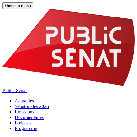
Ouvrir le menu
Public Sénat
Actualités
Sénatoriales 2026
Émissions
Documentaires
Podcasts
Programme